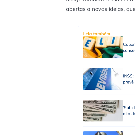
abertas a novas ideias, q
Leia também
Copom
consec
INSS: 
prevê
‘Subid
alta d