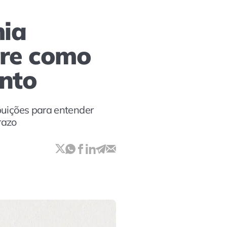
mia
bre como
nto
buições para entender
razo