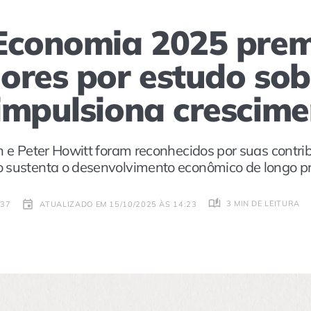
Economia 2025 pre
ores por estudo so
impulsiona crescime
n e Peter Howitt foram reconhecidos por suas contri
o sustenta o desenvolvimento econômico de longo p
3 MIN DE LEITURA
:37
ATUALIZADO EM 15/10/2025 ÀS 14:23