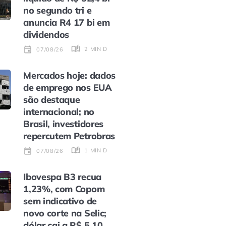
no segundo tri e
anuncia R4 17 bi em
dividendos
2 MIN DE LEITURA
07/08/26
Mercados hoje: dados
de emprego nos EUA
são destaque
internacional; no
Brasil, investidores
repercutem Petrobras
1 MIN DE LEITURA
07/08/26
Ibovespa B3 recua
1,23%, com Copom
sem indicativo de
novo corte na Selic;
dólar cai a R$ 5,10