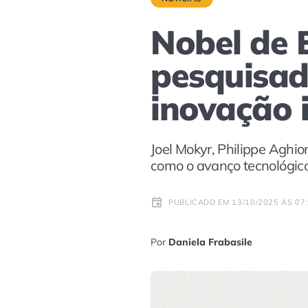
Nobel de 
pesquisad
inovação 
Joel Mokyr, Philippe Aghio
como o avanço tecnológic
PUBLICADO EM 13/10/2025 ÀS 07
Por
Daniela Frabasile