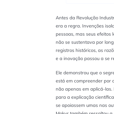
Antes da Revolução Industri
era a regra. Invenções iso
pessoas, mas seus efeitos 
não se sustentava por long
registros históricos, as r
e a inovação passou a se r
Ele demonstrou que o seg
está em compreender por q
não apenas em aplicá-las. 
para a explicação científic
se apoiassem umas nas out
Mokyr também ressaltou a 