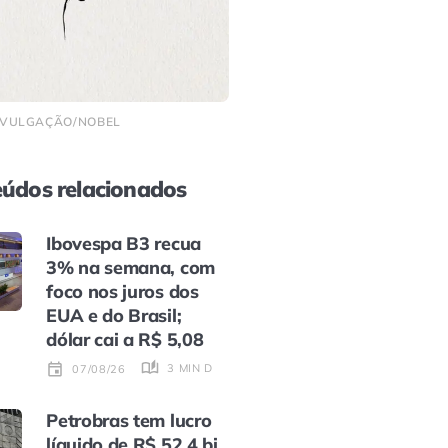
 DIVULGAÇÃO/NOBEL
údos relacionados
Ibovespa B3 recua
3% na semana, com
foco nos juros dos
EUA e do Brasil;
dólar cai a R$ 5,08
3 MIN DE LEITURA
07/08/26
Petrobras tem lucro
líquido de R$ 52,4 bi