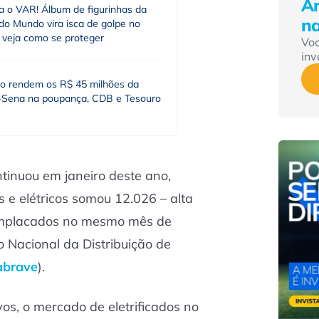
Ár
 o VAR! Álbum de figurinhas da
n
do Mundo vira isca de golpe no
; veja como se proteger
Vo
inv
o rendem os R$ 45 milhões da
Sena na poupança, CDB e Tesouro
ntinuou em janeiro deste ano,
 e elétricos somou 12.026 – alta
emplacados no mesmo mês de
 Nacional da Distribuição de
abrave
).
os, o mercado de eletrificados no