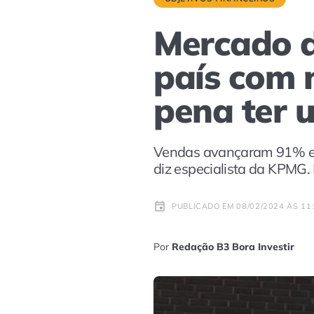
Mercado de
país com 
pena ter 
Vendas avançaram 91% em 2
diz especialista da KPMG.
PUBLICADO EM 08/02/2024 ÀS 11
Por
Redação B3 Bora Investir