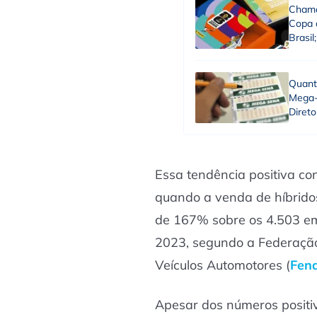
Chama
Copa 
Brasil
Quant
Mega-
Direto
Essa tendência positiva co
quando a venda de híbridos
de 167% sobre os 4.503 
2023, segundo a Federação
Veículos Automotores (
Fen
Apesar dos números positiv