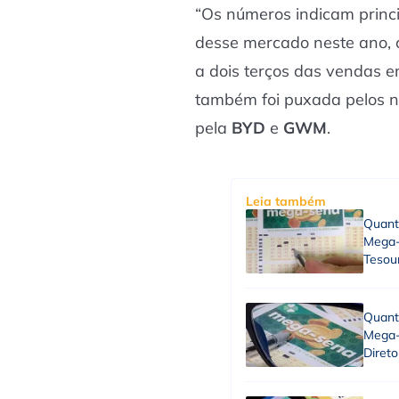
“Os números indicam princ
desse mercado neste ano, 
a dois terços das vendas 
também foi puxada pelos 
pela
BYD
e
GWM
.
Leia também
Quant
Mega-
Tesou
Quant
Mega-
Direto