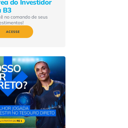
ea do Investidor
a B3
cê no comando de seus
estimentos!
ACESSE