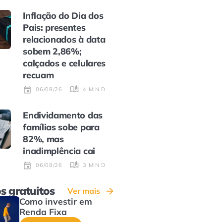
Inflação do Dia dos
Pais: presentes
relacionados à data
sobem 2,86%;
calçados e celulares
recuam
4 MIN DE LEITURA
06/08/26
Endividamento das
famílias sobe para
82%, mas
inadimplência cai
3 MIN DE LEITURA
06/08/26
s gratuitos
Ver mais
Como investir em
Renda Fixa