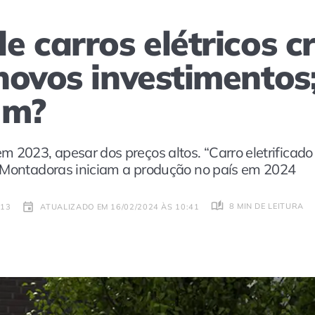
 carros elétricos c
novos investimentos;
um?
023, apesar dos preços altos. “Carro eletrificado
 Montadoras iniciam a produção no país em 2024
8 MIN DE LEITURA
:13
ATUALIZADO EM 16/02/2024 ÀS 10:41