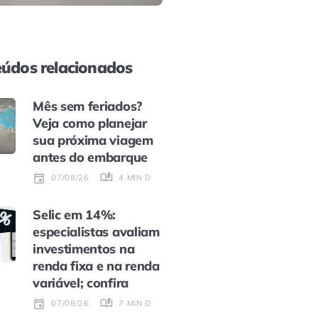
údos relacionados
Mês sem feriados?
Veja como planejar
sua próxima viagem
antes do embarque
4 MIN DE LEITURA
07/08/26
Selic em 14%:
especialistas avaliam
investimentos na
renda fixa e na renda
variável; confira
7 MIN DE LEITURA
07/08/26