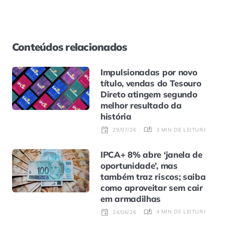
Conteúdos relacionados
Impulsionadas por novo
título, vendas do Tesouro
Direto atingem segundo
melhor resultado da
história
3 MIN DE LEITURA
29/07/26
IPCA+ 8% abre ‘janela de
oportunidade’, mas
também traz riscos; saiba
como aproveitar sem cair
em armadilhas
4 MIN DE LEITURA
24/06/26