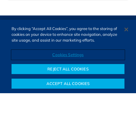
By clicking “Accept All Cookies”, you agree to the storing of
cookies on your device to enhance site navigation, analyze
site usage, and assist in our marketing efforts.
Cookies Settings
Direitos autorais © 2026. Todos os direitos reservados.
O Bora Investir, site de notícias e educação financeira da B3,
REJECT ALL COOKIES
oferece notícias e conteúdos especializados sobre o mercado
financeiro e diversos tipos de investimentos. Com redação
ACCEPT ALL COOKIES
composta por especialistas, o site proporciona aprendizado
Notícias
Colunistas
Objetivos financeiros
Investimentos
Mais
sólido e confiável, além de artigos de parceiros que ampliam
conhecimentos financeiros para todos os brasileiros.
SAIBA MAIS