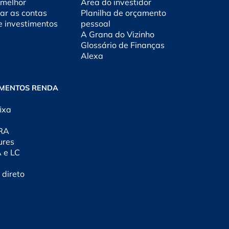
 melhor
Área do investidor
ar as contas
Planilha de orçamento
e investimentos
pessoal
A Grana do Vizinho
Glossário de Finanças
Alexa
IMENTOS RENDA
ixa
CRA
ures
A e LC
 direto