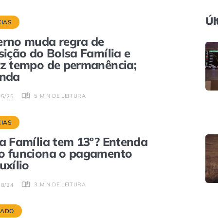
Úl
CIAS
rno muda regra de
sição do Bolsa Família e
z tempo de permanência;
enda
5 MIN DE LEITURA
05/25
CIAS
a Família tem 13º? Entenda
o funciona o pagamento
uxílio
3 MIN DE LEITURA
08/24
CADO