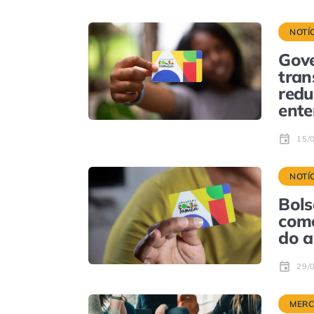
NOTÍ
Gove
tran
redu
ent
15/
NOTÍ
Bols
com
do a
29/
MER