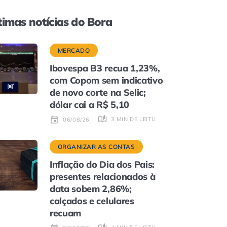
timas notícias do Bora
MERCADO
Ibovespa B3 recua 1,23%,
com Copom sem indicativo
de novo corte na Selic;
dólar cai a R$ 5,10
3 MIN DE LEITURA
06/08/26
ORGANIZAR AS CONTAS
Inflação do Dia dos Pais:
presentes relacionados à
data sobem 2,86%;
calçados e celulares
recuam