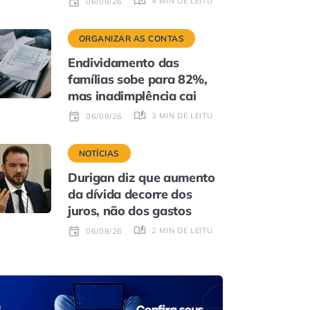
4 MIN DE LEITURA
06/08/26
ORGANIZAR AS CONTAS
Endividamento das
famílias sobe para 82%,
mas inadimplência cai
3 MIN DE LEITURA
06/08/26
NOTÍCIAS
Durigan diz que aumento
da dívida decorre dos
juros, não dos gastos
2 MIN DE LEITURA
06/08/26