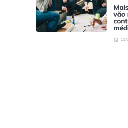
Mais
vão 
cont
méd
22/