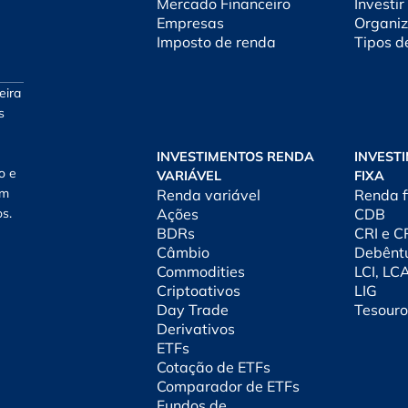
Mercado Financeiro
Investir
Empresas
Organiz
Imposto de renda
Tipos d
eira
s
INVESTIMENTOS RENDA
INVEST
o e
VARIÁVEL
FIXA
am
Renda variável
Renda f
os.
Ações
CDB
BDRs
CRI e 
Câmbio
Debênt
Commodities
LCI, LC
Criptoativos
LIG
Day Trade
Tesouro
Derivativos
ETFs
Cotação de ETFs
Comparador de ETFs
Fundos de