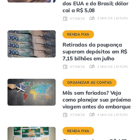
dos EUA e do Brasil; dólar
cai a R$ 5,08
3 MIN DE LEITURA
07/08/26
RENDA FIXA
Retiradas da poupança
superam depósitos em R$
7,15 bilhões em julho
2 MIN DE LEITURA
07/08/26
ORGANIZAR AS CONTAS
Mês sem feriados? Veja
como planejar sua próxima
viagem antes do embarque
4 MIN DE LEITURA
07/08/26
RENDA FIXA