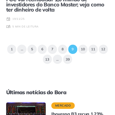
investidores do Banco Master; veja como
ter dinheiro de volta
19/11/25
5 MIN DE LEITURA
1
…
5
6
7
8
9
10
11
12
13
…
39
Últimas notícias do Bora
MERCADO
Ibovespa B3 recua 1,23%,