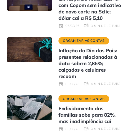
com Copom sem indicativo
de novo corte na Selic;
dólar cai a R$ 5,10
3 MIN DE LEITURA
06/08/26
ORGANIZAR AS CONTAS
Inflação do Dia dos Pais:
presentes relacionados à
data sobem 2,86%;
calçados e celulares
recuam
4 MIN DE LEITURA
06/08/26
ORGANIZAR AS CONTAS
Endividamento das
famílias sobe para 82%,
mas inadimplência cai
3 MIN DE LEITURA
06/08/26