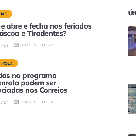
Úl
CIAS
e abre e fecha nos feriados
áscoa e Tiradentes?
2 MIN DE LEITURA
04/25
NROLA
das no programa
nrola podem ser
ciadas nos Correios
2 MIN DE LEITURA
03/24