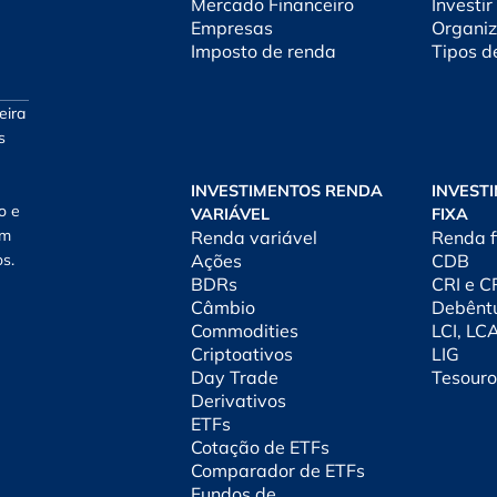
Mercado Financeiro
Investir
Empresas
Organiz
Imposto de renda
Tipos d
eira
s
INVESTIMENTOS RENDA
INVEST
o e
VARIÁVEL
FIXA
am
Renda variável
Renda f
os.
Ações
CDB
BDRs
CRI e 
Câmbio
Debênt
Commodities
LCI, LC
Criptoativos
LIG
Day Trade
Tesouro
Derivativos
ETFs
Cotação de ETFs
Comparador de ETFs
Fundos de