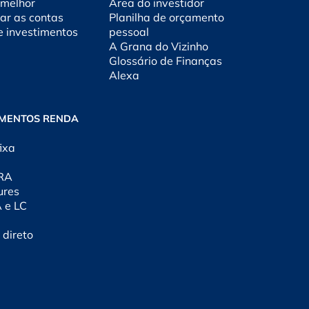
 melhor
Área do investidor
ar as contas
Planilha de orçamento
e investimentos
pessoal
A Grana do Vizinho
Glossário de Finanças
Alexa
IMENTOS RENDA
ixa
CRA
ures
A e LC
 direto