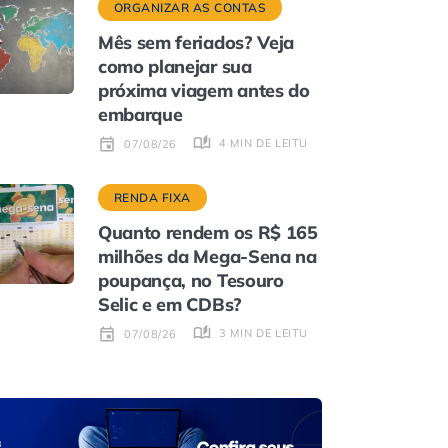
ORGANIZAR AS CONTAS
Mês sem feriados? Veja
como planejar sua
próxima viagem antes do
embarque
4 MIN DE LEITURA
07/08/26
RENDA FIXA
Quanto rendem os R$ 165
milhões da Mega-Sena na
poupança, no Tesouro
Selic e em CDBs?
3 MIN DE LEITURA
07/08/26