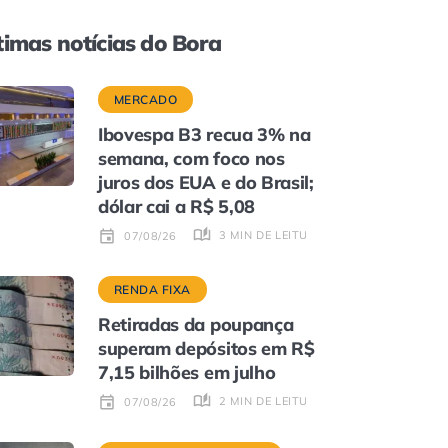
timas notícias do Bora
MERCADO
Ibovespa B3 recua 3% na
semana, com foco nos
juros dos EUA e do Brasil;
dólar cai a R$ 5,08
3 MIN DE LEITURA
07/08/26
RENDA FIXA
Retiradas da poupança
superam depósitos em R$
7,15 bilhões em julho
2 MIN DE LEITURA
07/08/26