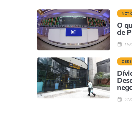
NOTÍ
O qu
de P
15/
DESE
Dívi
Dese
nego
07/