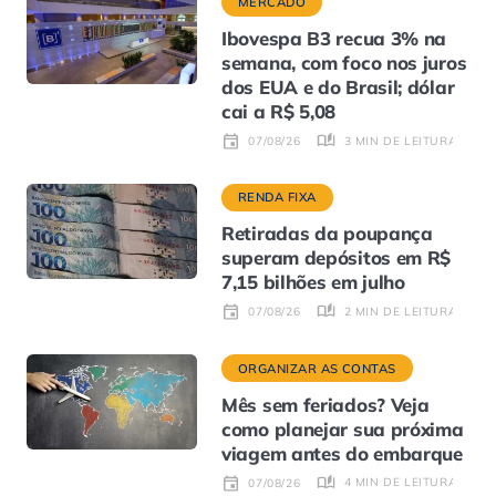
MERCADO
Ibovespa B3 recua 3% na
semana, com foco nos juros
dos EUA e do Brasil; dólar
cai a R$ 5,08
3 MIN DE LEITURA
07/08/26
RENDA FIXA
Retiradas da poupança
superam depósitos em R$
7,15 bilhões em julho
2 MIN DE LEITURA
07/08/26
ORGANIZAR AS CONTAS
Mês sem feriados? Veja
como planejar sua próxima
viagem antes do embarque
4 MIN DE LEITURA
07/08/26