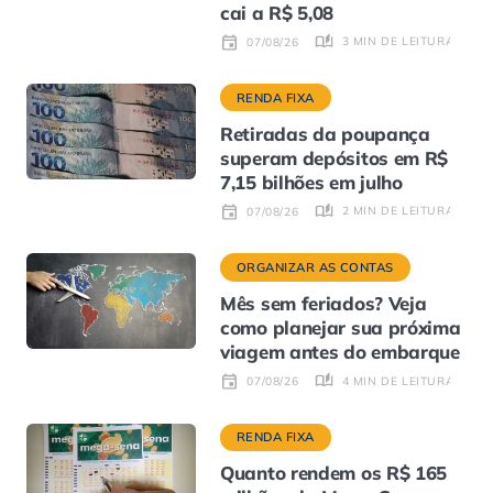
cai a R$ 5,08
3 MIN DE LEITURA
07/08/26
RENDA FIXA
Retiradas da poupança
superam depósitos em R$
7,15 bilhões em julho
2 MIN DE LEITURA
07/08/26
ORGANIZAR AS CONTAS
Mês sem feriados? Veja
como planejar sua próxima
viagem antes do embarque
4 MIN DE LEITURA
07/08/26
RENDA FIXA
Quanto rendem os R$ 165