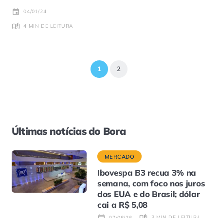
04/01/24
4 MIN DE LEITURA
1
2
Últimas notícias do Bora
MERCADO
Ibovespa B3 recua 3% na
semana, com foco nos juros
dos EUA e do Brasil; dólar
cai a R$ 5,08
3 MIN DE LEITURA
07/08/26