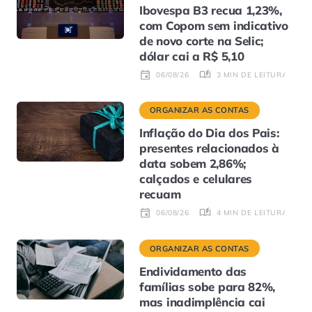
Ibovespa B3 recua 1,23%,
com Copom sem indicativo
de novo corte na Selic;
dólar cai a R$ 5,10
3 MIN DE LEITURA
06/08/26
ORGANIZAR AS CONTAS
Inflação do Dia dos Pais:
presentes relacionados à
data sobem 2,86%;
calçados e celulares
recuam
4 MIN DE LEITURA
06/08/26
ORGANIZAR AS CONTAS
Endividamento das
famílias sobe para 82%,
mas inadimplência cai