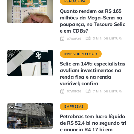
RENDA FIXA
Quanto rendem os R$ 165
milhões da Mega-Sena na
poupança, no Tesouro Selic
e em CDBs?
3 MIN DE LEITURA
07/08/26
INVESTIR MELHOR
Selic em 14%: especialistas
avaliam investimentos na
renda fixa e na renda
variável; confira
7 MIN DE LEITURA
07/08/26
EMPRESAS
Petrobras tem lucro líquido
de R$ 52,4 bi no segundo tri
e anuncia R4 17 bi em