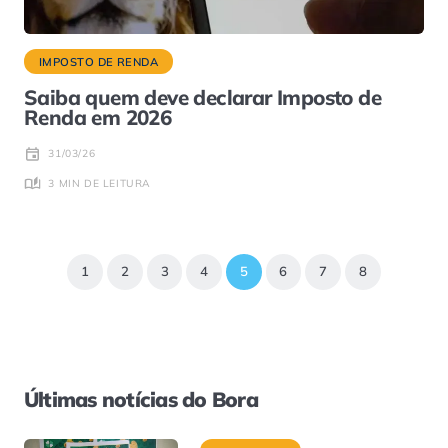
IMPOSTO DE RENDA
Saiba quem deve declarar Imposto de
Renda em 2026
31/03/26
3 MIN DE LEITURA
1
2
3
4
5
6
7
8
Últimas notícias do Bora