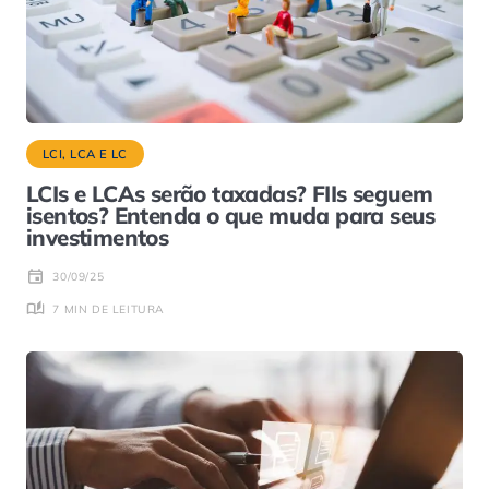
LCI, LCA E LC
LCIs e LCAs serão taxadas? FIIs seguem
isentos? Entenda o que muda para seus
investimentos
30/09/25
7 MIN DE LEITURA