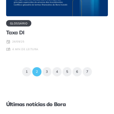
GLOSSÁRIO
Taxa DI
26/09/25
4 MIN DE LEITURA
1
2
3
4
5
6
7
Últimas notícias do Bora