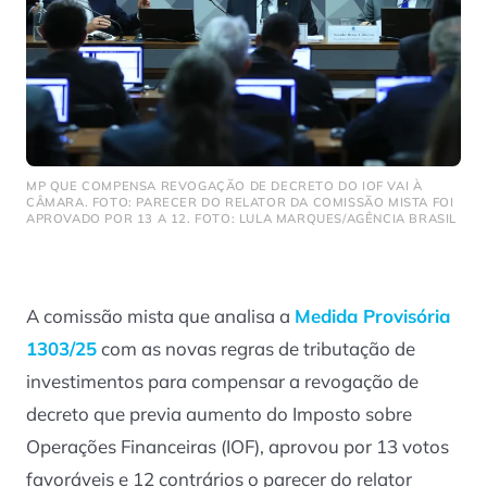
MP QUE COMPENSA REVOGAÇÃO DE DECRETO DO IOF VAI À
CÂMARA. FOTO: PARECER DO RELATOR DA COMISSÃO MISTA FOI
APROVADO POR 13 A 12. FOTO: LULA MARQUES/AGÊNCIA BRASIL
A comissão mista que analisa a
Medida Provisória
1303/25
com as novas regras de tributação de
investimentos para compensar a revogação de
decreto que previa aumento do Imposto sobre
Operações Financeiras (IOF), aprovou por 13 votos
favoráveis e 12 contrários o parecer do relator