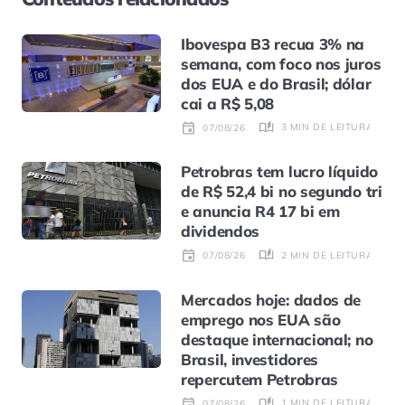
Ibovespa B3 recua 3% na
semana, com foco nos juros
dos EUA e do Brasil; dólar
cai a R$ 5,08
3 MIN DE LEITURA
07/08/26
Petrobras tem lucro líquido
de R$ 52,4 bi no segundo tri
e anuncia R4 17 bi em
dividendos
2 MIN DE LEITURA
07/08/26
Mercados hoje: dados de
emprego nos EUA são
destaque internacional; no
Brasil, investidores
repercutem Petrobras
1 MIN DE LEITURA
07/08/26