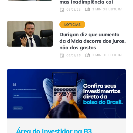
mas inadimplência cai
3 MIN DE LEITURA
06/08/26
NOTÍCIAS
Durigan diz que aumento
da dívida decorre dos juros,
não dos gastos
2 MIN DE LEITURA
06/08/26
Área do Investidor na B3