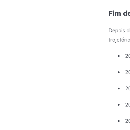
Fim d
Depois d
trajetór
2
2
2
2
2