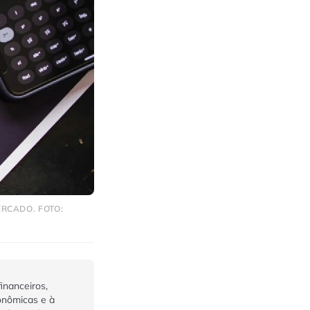
ERCADO. FOTO:
inanceiros,
onômicas e à