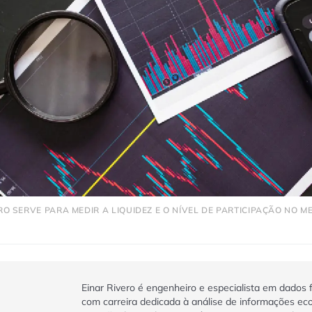
O SERVE PARA MEDIR A LIQUIDEZ E O NÍVEL DE PARTICIPAÇÃO NO M
Einar Rivero é engenheiro e especialista em dados f
com carreira dedicada à análise de informações ec