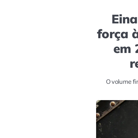
Eina
força 
em 
r
O volume fi