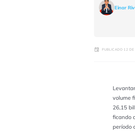
Einar Ri
PUBLICADO 12 DE
Levanta
volume f
26,15 bi
ficando 
período 