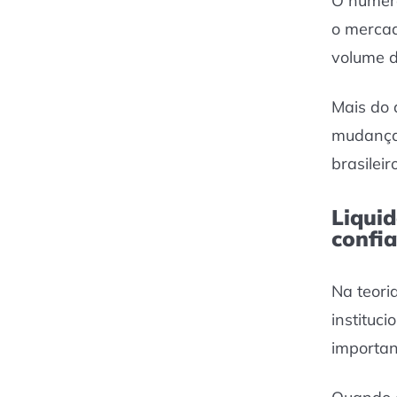
O número
o mercad
volume d
Mais do 
mudança 
brasileir
Liqui
confi
Na teori
instituc
importan