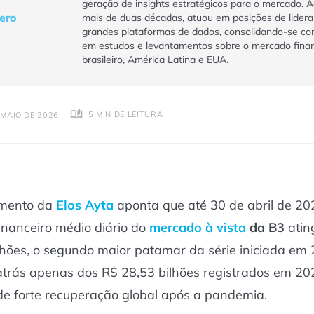
geração de insights estratégicos para o mercado. 
vero
mais de duas décadas, atuou em posições de lider
grandes plataformas de dados, consolidando-se co
em estudos e levantamentos sobre o mercado finan
brasileiro, América Latina e EUA.
5 MIN DE LEITURA
 MAIO DE 2026
mento da
Elos Ayta
aponta que até 30 de abril de 20
inanceiro médio diário do
mercado à vista
da B3
atin
lhões, o segundo maior patamar da série iniciada em 
atrás apenas dos R$ 28,53 bilhões registrados em 20
de forte recuperação global após a pandemia.