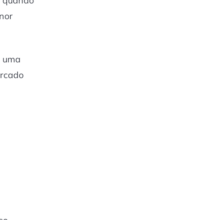
, quando
nor
e uma
ercado