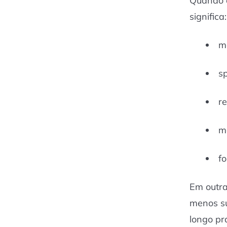
Quando o
significa
ma
s
r
m
f
Em outra
menos su
longo pr