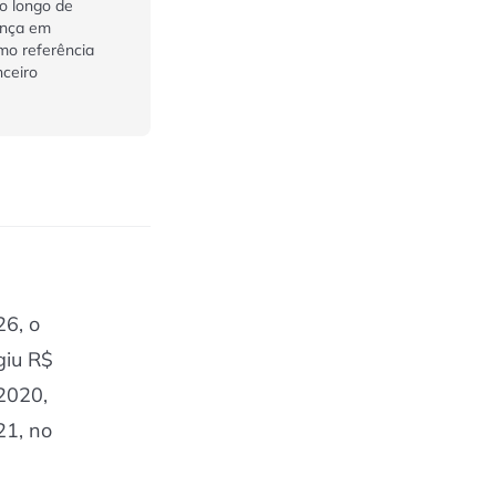
Ao longo de
ança em
mo referência
ceiro
26, o
giu R$
2020,
21, no