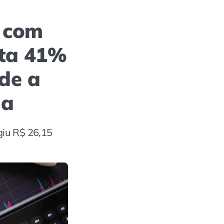
a com
lta 41%
de a
ia
giu R$ 26,15