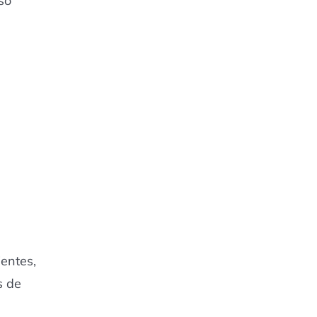
so
entes,
s de