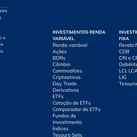
eira
s
INVESTIMENTOS RENDA
INVEST
o e
VARIÁVEL
FIXA
am
Renda variável
Renda f
os.
Ações
CDB
BDRs
CRI e 
Câmbio
Debênt
Commodities
LCI, LC
Criptoativos
LIG
Day Trade
Tesouro
Derivativos
ETFs
Cotação de ETFs
Comparador de ETFs
Fundos de
Investimento
Índices
Tesouro Selic