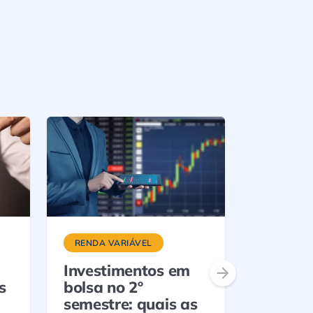
RENDA VARIÁVEL
ETFS
Investimentos em
Nu Asse
s
bolsa no 2º
ETFs de
semestre: quais as
referen