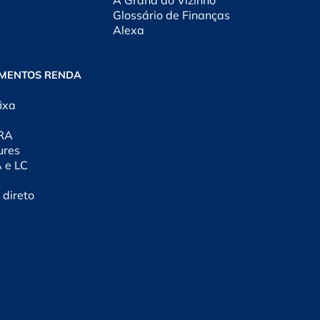
A Grana do Vizinho
Glossário de Finanças
Alexa
IMENTOS RENDA
ixa
CRA
ures
A e LC
 direto