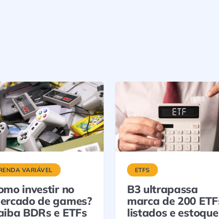
RENDA VARIÁVEL
ETFS
omo investir no
B3 ultrapassa
ercado de games?
marca de 200 ETF
aiba BDRs e ETFs
listados e estoque