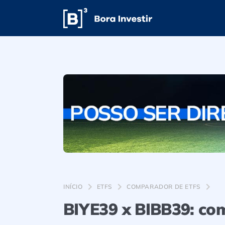
INÍCIO
ETFS
COMPARADOR DE ETFS
BIYE39 x BIBB39: co