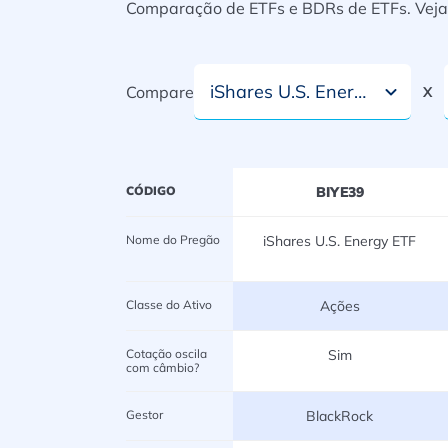
Comparação de ETFs e BDRs de ETFs. Veja i
iShares U.S. Energy ETF
Compare
X
CÓDIGO
BIYE39
Nome do Pregão
iShares U.S. Energy ETF
Classe do Ativo
Ações
Cotação oscila
Sim
com câmbio?
Gestor
BlackRock