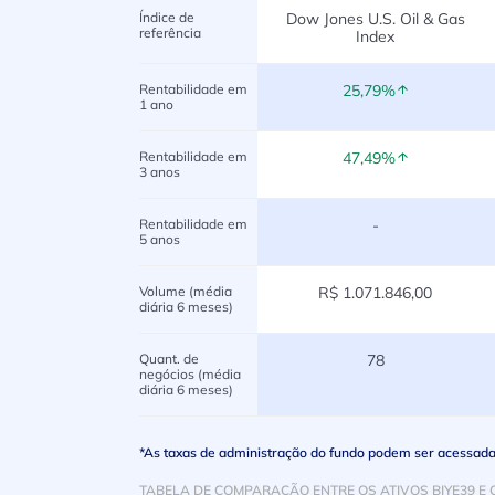
Índice de
Dow Jones U.S. Oil & Gas
referência
Index
Rentabilidade em
25,79%
1 ano
Rentabilidade em
47,49%
3 anos
Rentabilidade em
-
5 anos
Volume (média
R$ 1.071.846,00
diária 6 meses)
Quant. de
78
negócios (média
diária 6 meses)
*As taxas de administração do fundo podem ser acessadas 
TABELA DE COMPARAÇÃO ENTRE OS ATIVOS BIYE39 E 