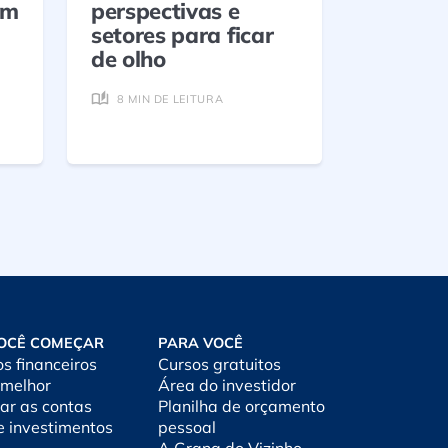
em
perspectivas e
novos í
setores para ficar
5 MIN D
de olho
8 MIN DE LEITURA
OCÊ COMEÇAR
PARA VOCÊ
os financeiros
Cursos gratuitos
 melhor
Área do investidor
ar as contas
Planilha de orçamento
e investimentos
pessoal