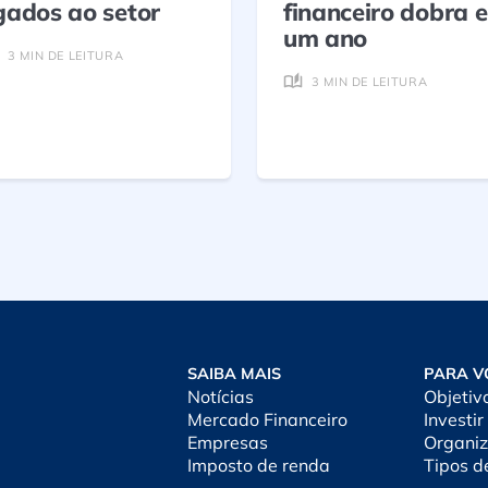
igados ao setor
financeiro dobra 
um ano
3 MIN DE LEITURA
3 MIN DE LEITURA
SAIBA MAIS
PARA V
Notícias
Objetiv
Mercado Financeiro
Investir
Empresas
Organiz
Imposto de renda
Tipos d