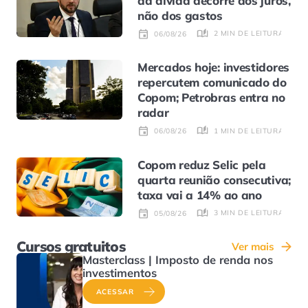
da dívida decorre dos juros,
não dos gastos
2 MIN DE LEITURA
06/08/26
Mercados hoje: investidores
repercutem comunicado do
Copom; Petrobras entra no
radar
1 MIN DE LEITURA
06/08/26
Copom reduz Selic pela
quarta reunião consecutiva;
taxa vai a 14% ao ano
3 MIN DE LEITURA
05/08/26
Cursos gratuitos
Ver mais
Masterclass | Imposto de renda nos
investimentos
ACESSAR