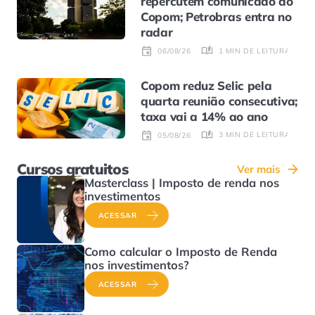
repercutem comunicado do
Copom; Petrobras entra no
radar
1 MIN DE LEITURA
06/08/26
Copom reduz Selic pela
quarta reunião consecutiva;
taxa vai a 14% ao ano
3 MIN DE LEITURA
05/08/26
Cursos gratuitos
Ver mais
Masterclass | Imposto de renda nos
investimentos
ACESSAR
Como calcular o Imposto de Renda
nos investimentos?
ACESSAR