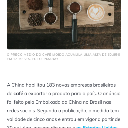
O PREÇO MÉDIO DO CAFÉ MOÍDO ACUMULA UMA ALTA DE 60,85%
EM 12 MESES. FOTO: PIXABAY
A China habilitou 183 novas empresas brasileiras
de
café
a exportar o produto para o país. O anúncio
foi feito pela Embaixada da China no Brasil nas
redes sociais. Segundo a publicação, a medida tem
validade de cinco anos e entrou em vigor a partir de
30 de julho, mesmo dia em que
os Estados Unidos