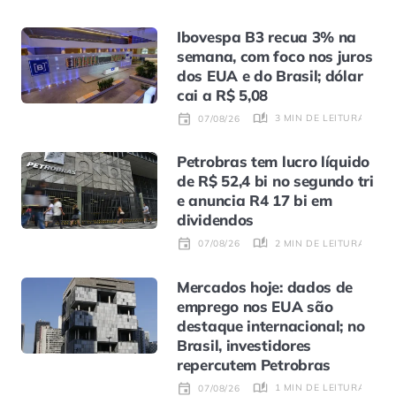
Ibovespa B3 recua 3% na
semana, com foco nos juros
dos EUA e do Brasil; dólar
cai a R$ 5,08
3 MIN DE LEITURA
07/08/26
Petrobras tem lucro líquido
de R$ 52,4 bi no segundo tri
e anuncia R4 17 bi em
dividendos
2 MIN DE LEITURA
07/08/26
Mercados hoje: dados de
emprego nos EUA são
destaque internacional; no
Brasil, investidores
repercutem Petrobras
1 MIN DE LEITURA
07/08/26