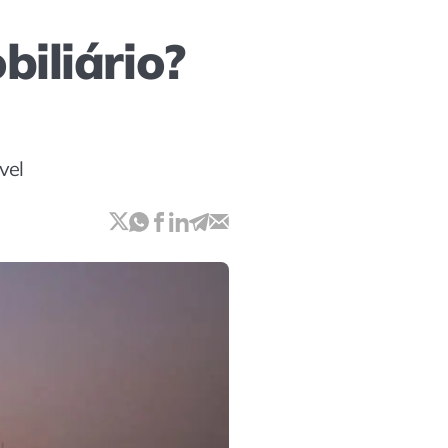
iliário?
vel