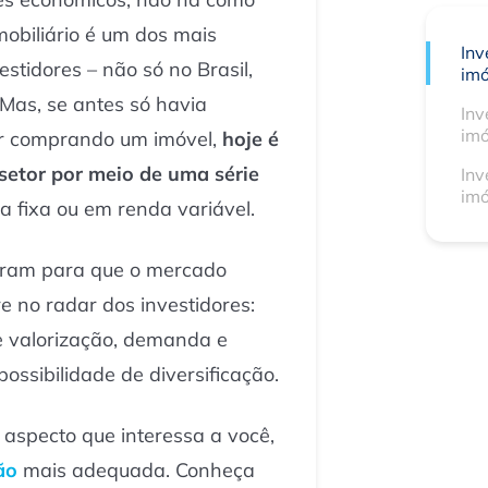
obiliário é um dos mais
Inv
estidores – não só no Brasil,
imó
Mas, se antes só havia
Inv
imó
tir comprando um imóvel,
hoje é
 setor por meio de uma série
Inv
imó
a fixa ou em renda variável.
boram para que o mercado
re no radar dos investidores:
e valorização, demanda e
possibilidade de diversificação.
aspecto que interessa a você,
ão
mais adequada. Conheça