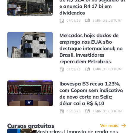
e anuncia R4 17 bi em
dividendos
2 MIN DE LEITURA
07/08/26
Mercados hoje: dados de
emprego nos EUA são
destaque internacional; no
Brasil, investidores
repercutem Petrobras
1 MIN DE LEITURA
07/08/26
Ibovespa B3 recua 1,23%,
com Copom sem indicativo
de novo corte na Selic;
dólar cai a R$ 5,10
3 MIN DE LEITURA
06/08/26
Cursos gratuitos
Ver mais
Masterclass | Imposto de renda nos