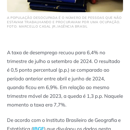
A POPULAÇÃO DESOCUPADA É O NÚMERO DE PESSOAS QUE NÃO
ESTAVAM TRABALHANDO E PROCURAVAM POR UMA OCUPAÇÃO.
FOTO: MARCELLO CASAL JR./AGÊNCIA BRASIL
A taxa de desemprego recuou para 6,4% no
trimestre de julho a setembro de 2024. O resultado
é 0,5 ponto percentual (p.p.) se comparado ao
período anterior entre abril e junho de 2024,
quando ficou em 6,9%. Em relação ao mesmo
trimestre móvel de 2023, a queda é 1,3 p.p. Naquele
momento a taxa era 7,7%.
De acordo com o Instituto Brasileiro de Geografia e
Estatística (
IBGE
) que divulgou os dados nesta