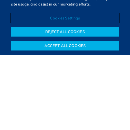
site usage, and assist in our marketing efforts.
Cookies Settings
Direitos autorais © 2026. Todos os direitos reservados.
O Bora Investir, site de notícias e educação financeira da B3,
REJECT ALL COOKIES
oferece notícias e conteúdos especializados sobre o mercado
financeiro e diversos tipos de investimentos. Com redação
ACCEPT ALL COOKIES
composta por especialistas, o site proporciona aprendizado
Notícias
Colunistas
Objetivos financeiros
Investimentos
Mais
sólido e confiável, além de artigos de parceiros que ampliam
conhecimentos financeiros para todos os brasileiros.
SAIBA MAIS
PARA VOCÊ COMEÇAR