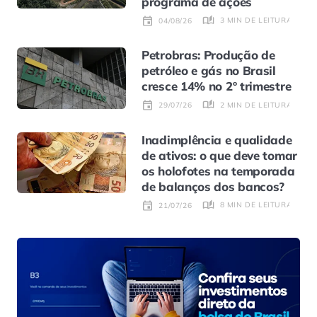
programa de ações
3 MIN DE LEITURA
04/08/26
Petrobras: Produção de
petróleo e gás no Brasil
cresce 14% no 2º trimestre
2 MIN DE LEITURA
29/07/26
Inadimplência e qualidade
de ativos: o que deve tomar
os holofotes na temporada
de balanços dos bancos?
8 MIN DE LEITURA
21/07/26