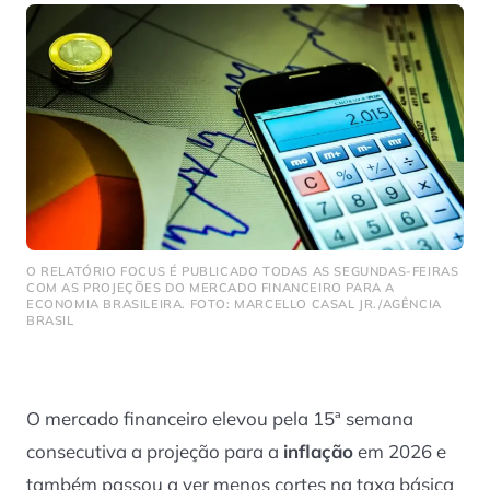
O RELATÓRIO FOCUS É PUBLICADO TODAS AS SEGUNDAS-FEIRAS
COM AS PROJEÇÕES DO MERCADO FINANCEIRO PARA A
ECONOMIA BRASILEIRA. FOTO: MARCELLO CASAL JR./AGÊNCIA
BRASIL
O mercado financeiro elevou pela 15ª semana
consecutiva a projeção para a
inflação
em 2026 e
também passou a ver menos cortes na taxa básica