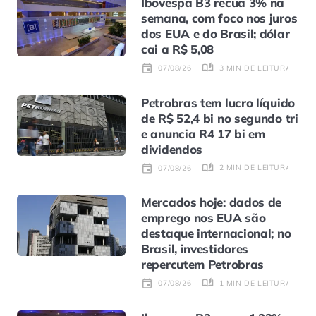
Ibovespa B3 recua 3% na
semana, com foco nos juros
dos EUA e do Brasil; dólar
cai a R$ 5,08
3 MIN DE LEITURA
07/08/26
Petrobras tem lucro líquido
de R$ 52,4 bi no segundo tri
e anuncia R4 17 bi em
dividendos
2 MIN DE LEITURA
07/08/26
Mercados hoje: dados de
emprego nos EUA são
destaque internacional; no
Brasil, investidores
repercutem Petrobras
1 MIN DE LEITURA
07/08/26