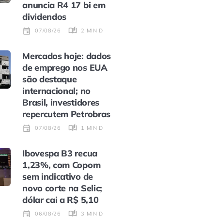
anuncia R4 17 bi em
dividendos
2 MIN DE LEITURA
07/08/26
Mercados hoje: dados
de emprego nos EUA
são destaque
internacional; no
Brasil, investidores
repercutem Petrobras
1 MIN DE LEITURA
07/08/26
Ibovespa B3 recua
1,23%, com Copom
sem indicativo de
novo corte na Selic;
dólar cai a R$ 5,10
3 MIN DE LEITURA
06/08/26