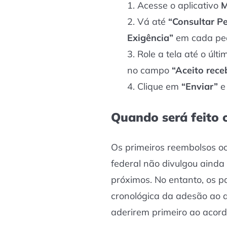
Acesse o aplicativo
M
Vá até
“Consultar P
Exigência”
em cada ped
Role a tela até o últ
no campo
“Aceito rece
Clique em
“Enviar”
e
Quando será feito
Os primeiros reembolsos oc
federal não divulgou ainda
próximos. No entanto, os 
cronológica da adesão ao a
aderirem primeiro ao acord