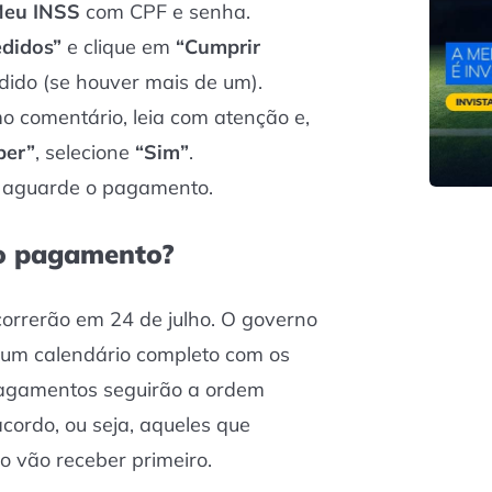
eu INSS
com CPF e senha.
edidos”
e clique em
“Cumprir
ido (se houver mais de um).
imo comentário, leia com atenção e,
ber”
, selecione
“Sim”
.
 aguarde o pagamento.
 o pagamento?
orrerão em 24 de julho. O governo
 um calendário completo com os
pagamentos seguirão a ordem
cordo, ou seja, aqueles que
o vão receber primeiro.