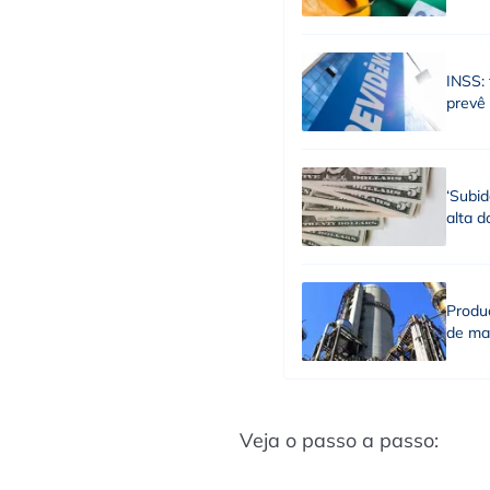
INSS: 
prevê
‘Subid
alta d
Produç
de ma
Veja o passo a passo: