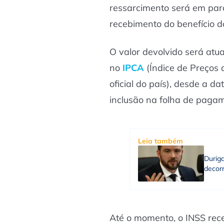
ressarcimento será em par
recebimento do benefício d
O valor devolvido será at
no
IPCA
(Índice de Preços 
oficial do país), desde a d
inclusão na folha de paga
Leia também
Durig
decorr
Até o momento, o INSS rec