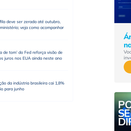
fila deve ser zerada até outubro,
 ministério; veja como acompanhar
Ár
n
Vo
a de tom’ do Fed reforça visão de
inv
os juros nos EUA ainda neste ano
ão da indústria brasileira cai 1,8%
io para junho