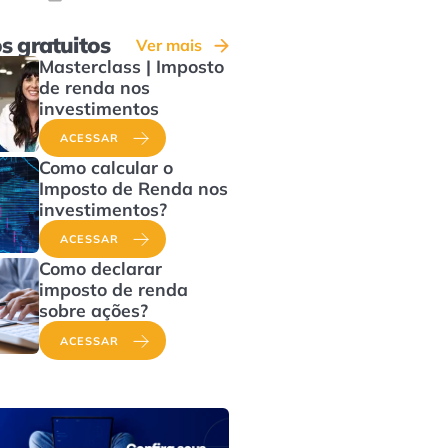
s gratuitos
Ver mais
Masterclass | Imposto
de renda nos
investimentos
ACESSAR
Como calcular o
Imposto de Renda nos
investimentos?
ACESSAR
Como declarar
imposto de renda
sobre ações?
ACESSAR