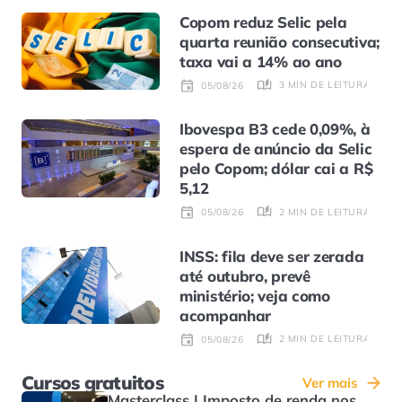
Copom reduz Selic pela
quarta reunião consecutiva;
taxa vai a 14% ao ano
3 MIN DE LEITURA
05/08/26
Ibovespa B3 cede 0,09%, à
espera de anúncio da Selic
pelo Copom; dólar cai a R$
5,12
2 MIN DE LEITURA
05/08/26
INSS: fila deve ser zerada
até outubro, prevê
ministério; veja como
acompanhar
2 MIN DE LEITURA
05/08/26
Cursos gratuitos
Ver mais
Masterclass | Imposto de renda nos