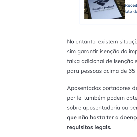
Receit
lote d
No entanto, existem situa
sim garantir isenção do im
faixa adicional de isenção
para pessoas acima de 65 
Aposentados portadores d
por lei também podem obte
sobre aposentadoria ou p
que não basta ter a doenç
requisitos legais.