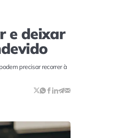
 e deixar
ndevido
odem precisar recorrer à