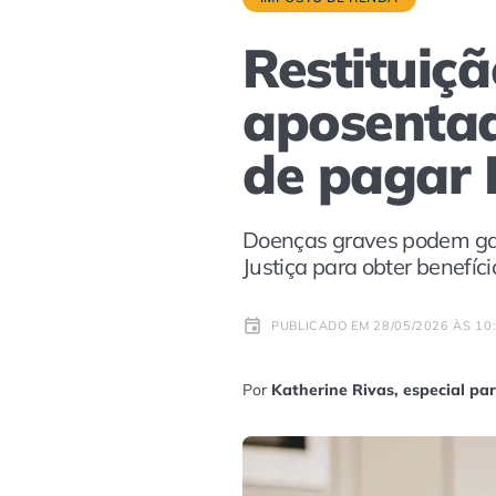
Restituiç
aposentad
de pagar 
Doenças graves podem gara
Justiça para obter benefíci
PUBLICADO EM 28/05/2026 ÀS 10
Por
Katherine Rivas, especial par