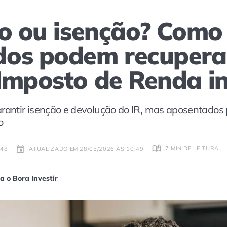
ão ou isenção? Como
os podem recuperar
Imposto de Renda i
ntir isenção e devolução do IR, mas aposentados p
o
7 MIN DE LEITURA
:48
ATUALIZADO EM 28/05/2026 ÀS 10:49
a o Bora Investir