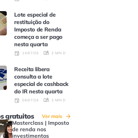
Lote especial de
restituição do
Imposto de Renda
começa a ser pago
nesta quarta
2 MIN DE LEITURA
14/07/26
Receita libera
consulta a lote
especial de cashback
do IR nesta quarta
3 MIN DE LEITURA
08/07/26
s gratuitos
Ver mais
Masterclass | Imposto
de renda nos
investimentos