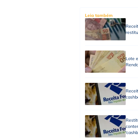
Leia também
Receit
resti
Lote e
Renda
Receit
cashb
Restit
conte
‘cashb