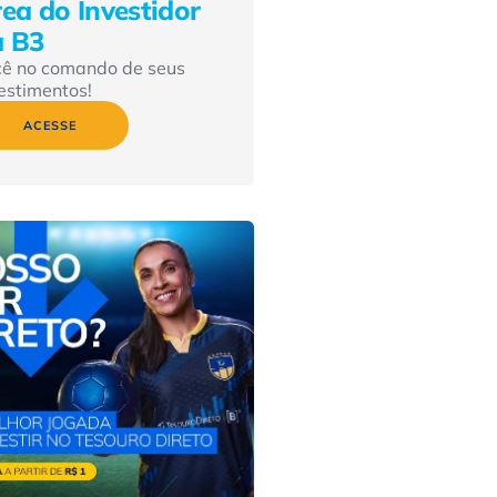
ea do Investidor
a B3
cê no comando de seus
estimentos!
ACESSE