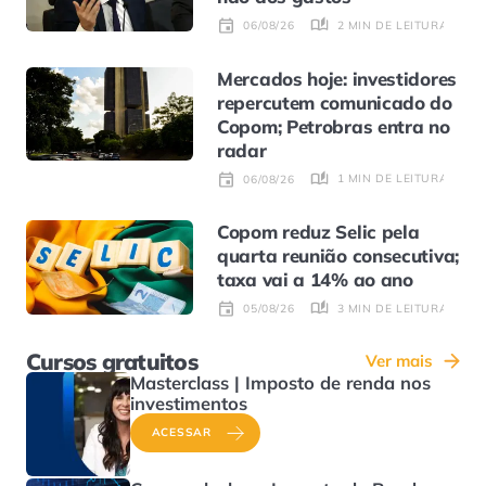
2 MIN DE LEITURA
06/08/26
Mercados hoje: investidores
repercutem comunicado do
Copom; Petrobras entra no
radar
1 MIN DE LEITURA
06/08/26
Copom reduz Selic pela
quarta reunião consecutiva;
taxa vai a 14% ao ano
3 MIN DE LEITURA
05/08/26
Cursos gratuitos
Ver mais
Masterclass | Imposto de renda nos
investimentos
ACESSAR