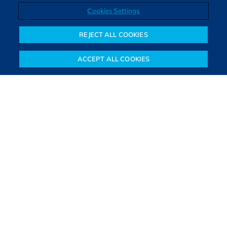
Cookies Settings
Direitos autorais © 2026. Todos os direitos reservados.
O Bora Investir, site de notícias e educação financeira da B3,
REJECT ALL COOKIES
oferece notícias e conteúdos especializados sobre o mercado
financeiro e diversos tipos de investimentos. Com redação
ACCEPT ALL COOKIES
composta por especialistas, o site proporciona aprendizado
Notícias
Colunistas
Objetivos financeiros
Investimentos
Mais
sólido e confiável, além de artigos de parceiros que ampliam
conhecimentos financeiros para todos os brasileiros.
SAIBA MAIS
PARA VOCÊ COMEÇAR
PARA VOCÊ