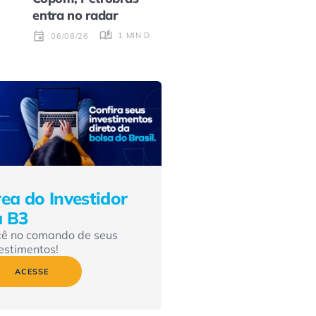
entra no radar
1 MIN DE LEITURA
06/08/26
ea do Investidor
a B3
cê no comando de seus
estimentos!
ACESSE