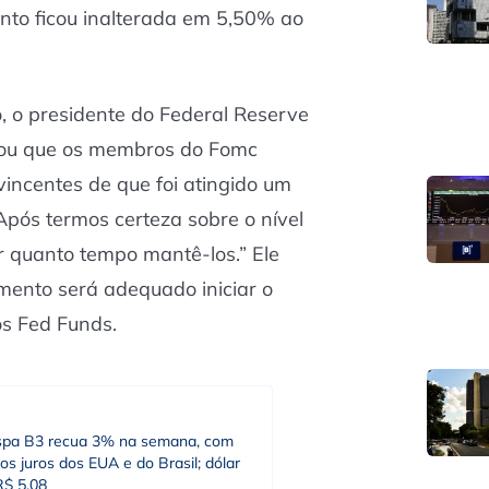
nto ficou inalterada em 5,50% ao
o, o presidente do Federal Reserve
rmou que os membros do Fomc
incentes de que foi atingido um
“Após termos certeza sobre o nível
or quanto tempo mantê-los.” Ele
ento será adequado iniciar o
os Fed Funds.
spa B3 recua 3% na semana, com
os juros dos EUA e do Brasil; dólar
R$ 5,08