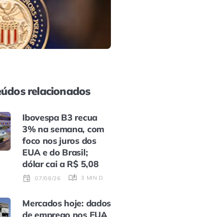
údos relacionados
Ibovespa B3 recua
3% na semana, com
foco nos juros dos
EUA e do Brasil;
dólar cai a R$ 5,08
3 MIN DE LEITURA
07/08/26
Mercados hoje: dados
de emprego nos EUA