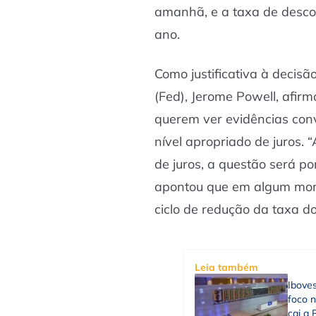
amanhã, e a taxa de desco
ano.
Como justificativa à decisã
(Fed), Jerome Powell, afi
querem ver evidências conv
nível apropriado de juros. 
de juros, a questão será p
apontou que em algum mom
ciclo de redução da taxa d
Leia também
Ibove
foco n
cai a 