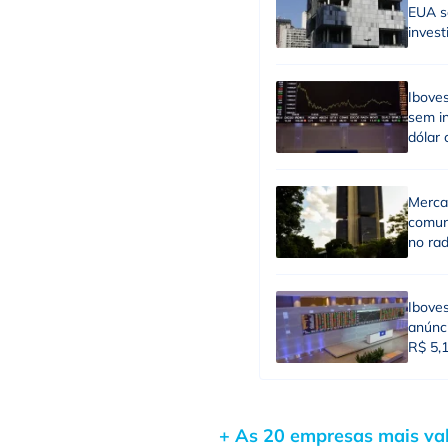
EUA sã
inves
Ibove
sem in
dólar 
Merca
comun
no ra
Ibove
anúnci
R$ 5,
+ As 20 empresas mais v