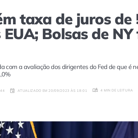
m taxa de juros de
 EUA; Bolsas de NY
da com a avaliação dos dirigentes do Fed de que é 
2,0%
4 MIN DE LEITURA
:44
ATUALIZADO EM 20/09/2023 ÀS 18:01