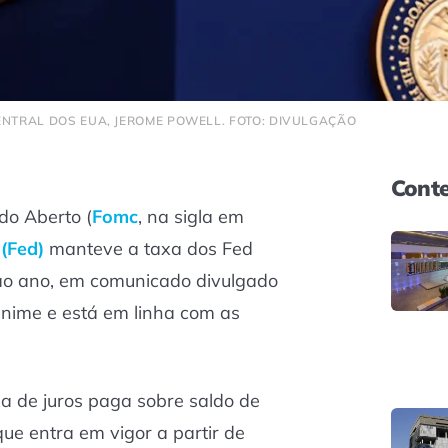
ENTRAL DOS EUA, JEROME POWELL. FOTO: DIVULGAÇÃO
Conte
do Aberto (
Fomc
, na sigla em
(Fed)
manteve a taxa dos Fed
o ano, em comunicado divulgado
ânime e está em linha com as
a de juros paga sobre saldo de
ue entra em vigor a partir de