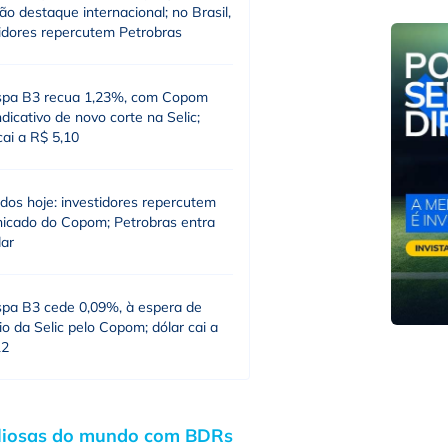
o destaque internacional; no Brasil,
tidores repercutem Petrobras
spa B3 recua 1,23%, com Copom
dicativo de novo corte na Selic;
cai a R$ 5,10
dos hoje: investidores repercutem
icado do Copom; Petrobras entra
dar
spa B3 cede 0,09%, à espera de
o da Selic pelo Copom; dólar cai a
12
aliosas do mundo com BDRs