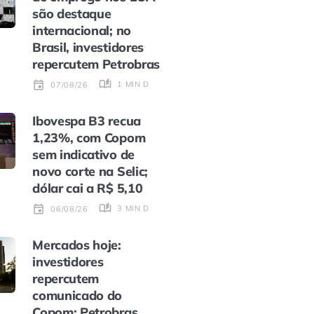
são destaque
internacional; no
Brasil, investidores
repercutem Petrobras
1 MIN DE LEITURA
07/08/26
Ibovespa B3 recua
1,23%, com Copom
sem indicativo de
novo corte na Selic;
dólar cai a R$ 5,10
3 MIN DE LEITURA
06/08/26
Mercados hoje:
investidores
repercutem
comunicado do
Copom; Petrobras