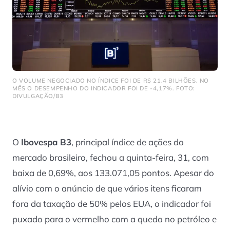
O VOLUME NEGOCIADO NO ÍNDICE FOI DE R$ 21.4 BILHÕES. NO
MÊS O DESEMPENHO DO INDICADOR FOI DE -4,17%. FOTO:
DIVULGAÇÃO/B3
O
Ibovespa B3
, principal índice de ações do
mercado brasileiro, fechou a quinta-feira, 31, com
baixa de 0,69%, aos 133.071,05 pontos. Apesar do
alívio com o anúncio de que vários itens ficaram
fora da taxação de 50% pelos EUA, o indicador foi
puxado para o vermelho com a queda no petróleo e