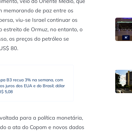
mento, veio do Oriente Médio, que
um memorando de paz entre os
ersa, viu-se Israel continuar os
o estreito de Ormuz, no entanto, o
sso, os preços do petróleo se
 US$ 80.
spa B3 recua 3% na semana, com
os juros dos EUA e do Brasil; dólar
R$ 5,08
voltada para a política monetária,
ndo a ata do Copom e novos dados