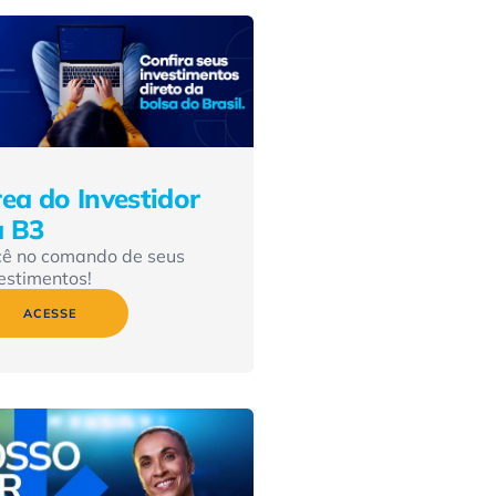
ea do Investidor
a B3
cê no comando de seus
estimentos!
ACESSE