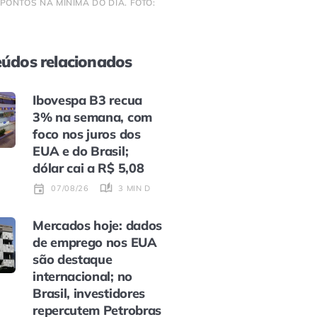
 PONTOS NA MÍNIMA DO DIA. FOTO:
údos relacionados
Ibovespa B3 recua
3% na semana, com
foco nos juros dos
EUA e do Brasil;
dólar cai a R$ 5,08
3 MIN DE LEITURA
07/08/26
Mercados hoje: dados
de emprego nos EUA
são destaque
internacional; no
Brasil, investidores
repercutem Petrobras