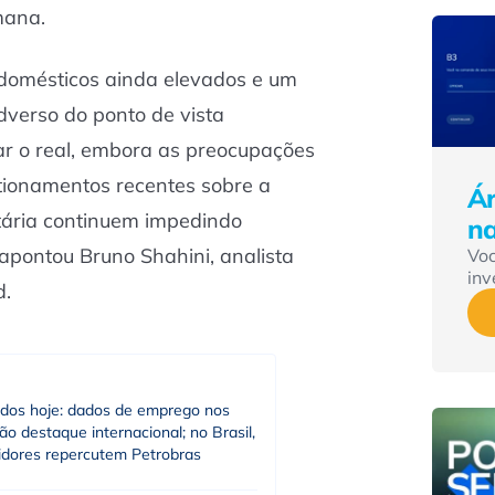
emana.
 domésticos ainda elevados e um
verso do ponto de vista
tar o real, embora as preocupações
stionamentos recentes sobre a
Ár
tária continuem impedindo
n
apontou Bruno Shahini, analista
Vo
inv
d.
dos hoje: dados de emprego nos
o destaque internacional; no Brasil,
tidores repercutem Petrobras