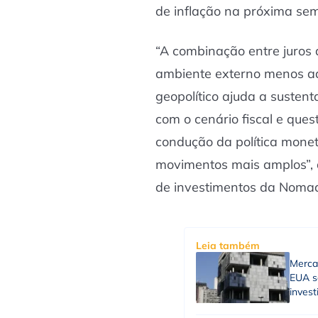
de inflação na próxima s
“A combinação entre juros
ambiente externo menos ad
geopolítico ajuda a susten
com o cenário fiscal e que
condução da política mone
movimentos mais amplos”, 
de investimentos da Noma
Leia também
Merca
EUA sã
inves