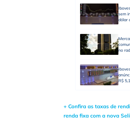
Ibove
sem in
dólar 
Merca
comun
no ra
Ibove
anúnci
R$ 5,
+ Confira as taxas de ren
renda fixa com a nova Sel