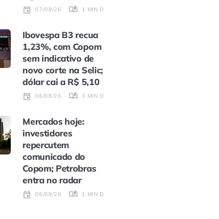
1 MIN DE LEITURA
07/08/26
Ibovespa B3 recua
1,23%, com Copom
sem indicativo de
novo corte na Selic;
dólar cai a R$ 5,10
3 MIN DE LEITURA
06/08/26
Mercados hoje:
investidores
repercutem
comunicado do
Copom; Petrobras
entra no radar
1 MIN DE LEITURA
06/08/26