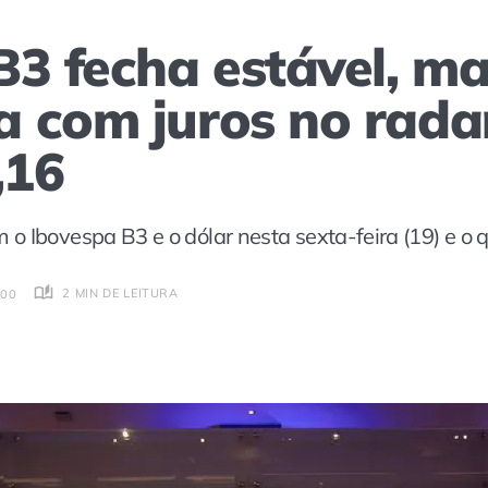
B3 fecha estável, m
 com juros no radar
,16
o Ibovespa B3 e o dólar nesta sexta-feira (19) e o
2 MIN DE LEITURA
:00