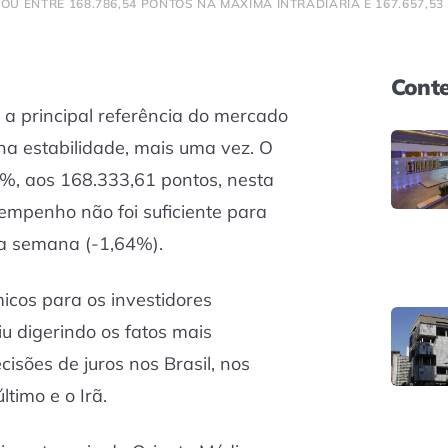
OU ENTRE 168.786,54 PONTOS NA MÁXIMA INTRADIÁRIA E 167.657,53
Conte
 a principal referência do mercado
 na estabilidade, mais uma vez. O
3%, aos 168.333,61 pontos, nesta
sempenho não foi suficiente para
na semana (-1,64%).
icos para os investidores
u digerindo os fatos mais
isões de juros nos Brasil, nos
ltimo e o Irã.