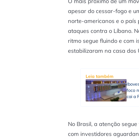
O mais próximo de um movi
apesar do cessar-fogo e 
norte-americanos e o país p
ataques contra o Líbano. N
ritmo segue fluindo e com i
estabilizaram na casa dos
Leia também
Ibove
foco n
cai a 
No Brasil, a atenção segue 
com investidores aguarda