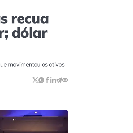
as recua
; dólar
 que movimentou os ativos