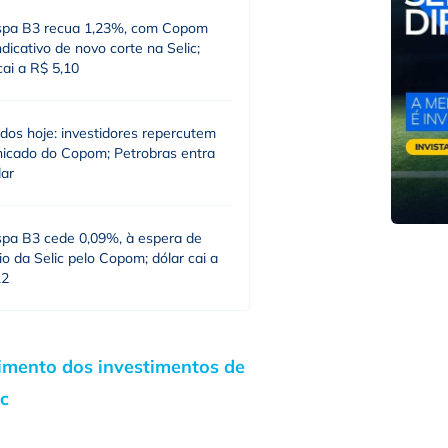
spa B3 recua 1,23%, com Copom
dicativo de novo corte na Selic;
cai a R$ 5,10
dos hoje: investidores repercutem
icado do Copom; Petrobras entra
dar
spa B3 cede 0,09%, à espera de
o da Selic pelo Copom; dólar cai a
12
dimento dos investimentos de
ic