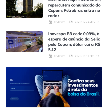
repercutem comunicado do
Copom; Petrobras entra no
radar
1 MIN DE LEITURA
06/08/26
Ibovespa B3 cede 0,09%, à
espera de anúncio da Selic
pelo Copom; dólar cai a R$
5,12
2 MIN DE LEITURA
05/08/26