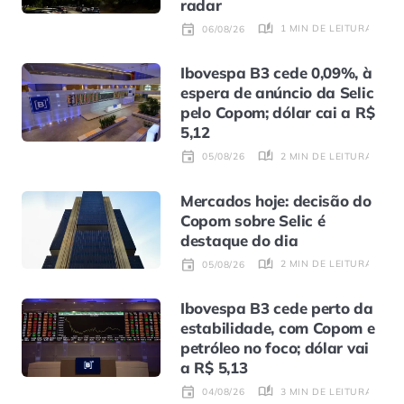
radar
1 MIN DE LEITURA
06/08/26
Ibovespa B3 cede 0,09%, à
espera de anúncio da Selic
pelo Copom; dólar cai a R$
5,12
2 MIN DE LEITURA
05/08/26
Mercados hoje: decisão do
Copom sobre Selic é
destaque do dia
2 MIN DE LEITURA
05/08/26
Ibovespa B3 cede perto da
estabilidade, com Copom e
petróleo no foco; dólar vai
a R$ 5,13
3 MIN DE LEITURA
04/08/26