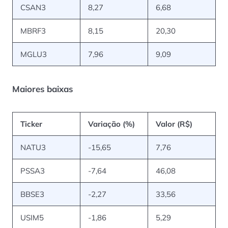
CSAN3
8,27
6,68
MBRF3
8,15
20,30
MGLU3
7,96
9,09
Maiores baixas
Ticker
Variação (%)
Valor (R$)
NATU3
-15,65
7,76
PSSA3
-7,64
46,08
BBSE3
-2,27
33,56
USIM5
-1,86
5,29