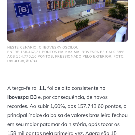
NESTE CENÁRIO, O IBOVESPA OSCILOU
ENTRE 158.467,21 PONTOS NA MÁXIMA IBOVESPA B3 CAI 0,39%,
AOS 154.770,10 PONTOS, PRESSIONADO PELO EXTERIOR. FOTO:
DIVULGAÇÃO/B3
A terça-feira, 11, foi de alta consistente no
Ibovespa B3
e, por consequência, de novos
recordes. Ao subir 1,60%, aos 157.748,60 pontos, o
principal índice da bolsa de valores brasileira fechou
em seu maior patamar da história, após tocar os
158 mil pontos pela primeira vez. Agora são 15