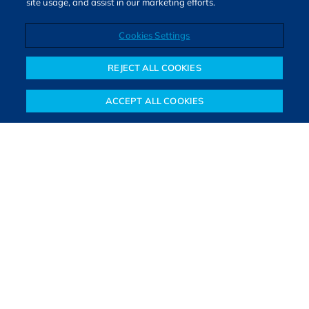
site usage, and assist in our marketing efforts.
Cookies Settings
Direitos autorais © 2026. Todos os direitos reservados.
O Bora Investir, site de notícias e educação financeira da B3,
REJECT ALL COOKIES
oferece notícias e conteúdos especializados sobre o mercado
financeiro e diversos tipos de investimentos. Com redação
ACCEPT ALL COOKIES
composta por especialistas, o site proporciona aprendizado
Notícias
Colunistas
Objetivos financeiros
Investimentos
Mais
sólido e confiável, além de artigos de parceiros que ampliam
conhecimentos financeiros para todos os brasileiros.
SAIBA MAIS
PARA VOCÊ COMEÇAR
PARA VOCÊ