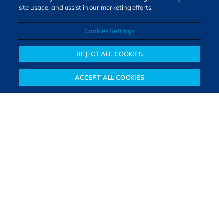
site usage, and assist in our marketing efforts.
Cookies Settings
Direitos autorais © 2026. Todos os direitos reservados.
O Bora Investir, site de notícias e educação financeira da B3,
REJECT ALL COOKIES
oferece notícias e conteúdos especializados sobre o mercado
financeiro e diversos tipos de investimentos. Com redação
ACCEPT ALL COOKIES
composta por especialistas, o site proporciona aprendizado
Notícias
Colunistas
Objetivos financeiros
Investimentos
Mais
sólido e confiável, além de artigos de parceiros que ampliam
conhecimentos financeiros para todos os brasileiros.
SAIBA MAIS
PARA VOCÊ COMEÇAR