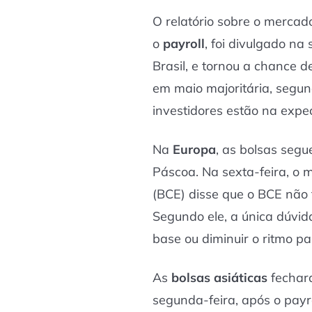
O relatório sobre o mercad
o
payroll
, foi divulgado na
Brasil, e tornou a chance d
em maio majoritária, segu
investidores estão na expe
Na
Europa
, as bolsas seg
Páscoa. Na sexta-feira, o
(BCE) disse que o BCE não 
Segundo ele, a única dúvid
base ou diminuir o ritmo p
As
bolsas asiáticas
fechar
segunda-feira, após o payr