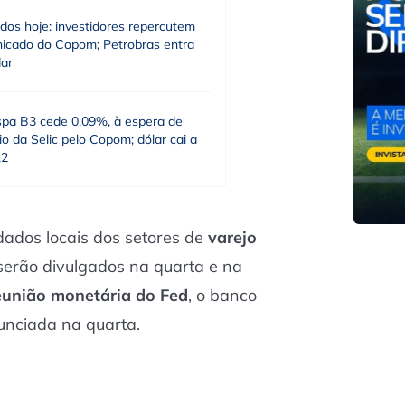
dos hoje: investidores repercutem
icado do Copom; Petrobras entra
dar
spa B3 cede 0,09%, à espera de
o da Selic pelo Copom; dólar cai a
12
dos locais dos setores de
varejo
 serão divulgados na quarta e na
eunião monetária do
Fed
, o banco
unciada na quarta.