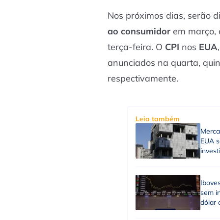
Nos próximos dias, serão d
ao consumidor
em março,
terça-feira. O
CPI
nos
EUA
anunciados na quarta, qui
respectivamente.
Leia também
Merca
EUA sã
inves
Ibove
sem in
dólar 