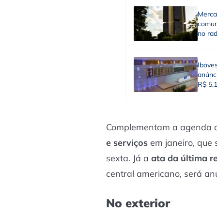
Merca
comun
no ra
Ibove
anúnci
R$ 5,
Complementam a agenda da
e serviços
em janeiro, que
sexta. Já a
ata da última r
central americano, será an
No exterior