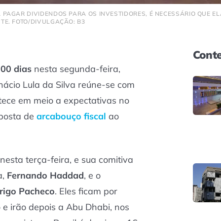
PAGAR DIVIDENDOS PARA OS INVESTIDORES, É NECESSÁRIO QUE EL
E. FOTO/DIVULGAÇÃO: B3
Conte
00 dias
nesta segunda-feira,
Inácio Lula da Silva reúne-se com
tece em meio a expectativas no
oposta de
arcabouço fiscal
ao
nesta terça-feira, e sua comitiva
a,
Fernando Haddad
, e o
rigo Pacheco
. Eles ficam por
o e irão depois a Abu Dhabi, nos