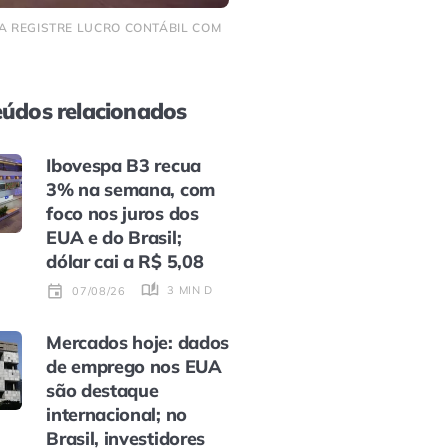
A REGISTRE LUCRO CONTÁBIL COM
údos relacionados
Ibovespa B3 recua
3% na semana, com
foco nos juros dos
EUA e do Brasil;
dólar cai a R$ 5,08
3 MIN DE LEITURA
07/08/26
Mercados hoje: dados
de emprego nos EUA
são destaque
internacional; no
Brasil, investidores