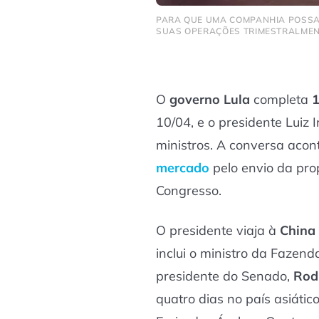
PARA QUE UMA COMPANHIA POSSA 
SUAS OPERAÇÕES TRIMESTRALMENT
O
governo Lula
completa
1
10/04, e o presidente Luiz 
ministros. A conversa acon
mercado
pelo envio da pr
Congresso.
O presidente viaja à
China
inclui o ministro da Fazend
presidente do Senado,
Rod
quatro dias no país asiátic