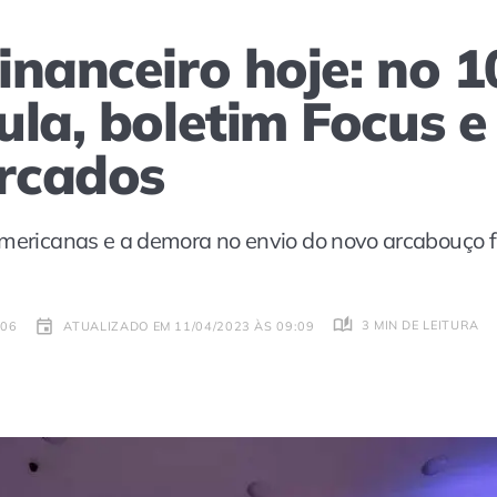
nanceiro hoje: no 1
la, boletim Focus e
rcados
americanas e a demora no envio do novo arcabouço 
3 MIN DE LEITURA
:06
ATUALIZADO EM 11/04/2023 ÀS 09:09