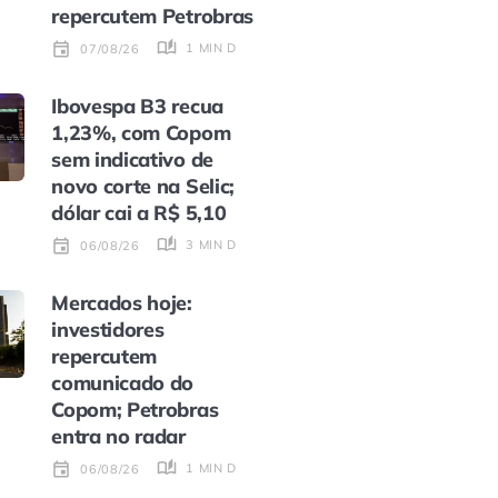
repercutem Petrobras
1 MIN DE LEITURA
07/08/26
Ibovespa B3 recua
1,23%, com Copom
sem indicativo de
novo corte na Selic;
dólar cai a R$ 5,10
3 MIN DE LEITURA
06/08/26
Mercados hoje:
investidores
repercutem
comunicado do
Copom; Petrobras
entra no radar
1 MIN DE LEITURA
06/08/26