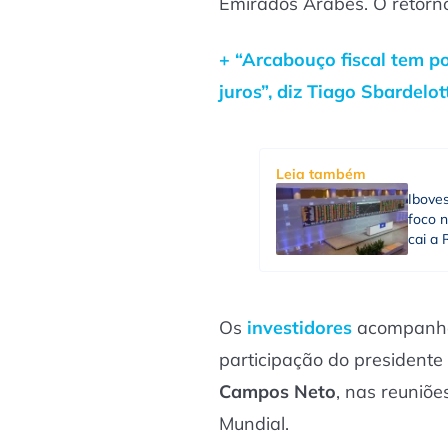
Emirados Árabes. O retorno
+ “Arcabouço fiscal tem po
juros”, diz Tiago Sbardelot
Leia também
Ibove
foco n
cai a 
Os
investidores
acompanha
participação do presidente
Campos Neto
, nas reuniõ
Mundial.