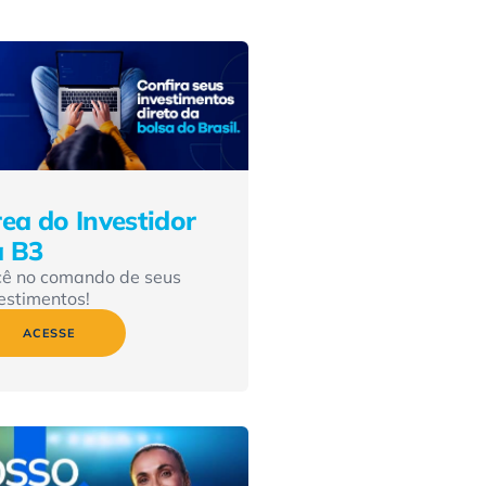
ea do Investidor
a B3
cê no comando de seus
estimentos!
ACESSE