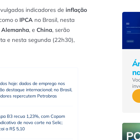
ivulgados indicadores de
inflação
 como o
IPCA
no Brasil, nesta
,
Alemanha
, e
China
, serão
nta e nesta segunda (22h30),
Ár
n
Vo
dos hoje: dados de emprego nos
inv
o destaque internacional; no Brasil,
tidores repercutem Petrobras
spa B3 recua 1,23%, com Copom
dicativo de novo corte na Selic;
cai a R$ 5,10