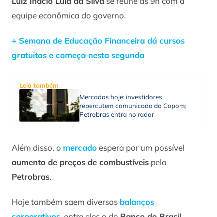
Luiz Inácio Lula da Silva
se reúne às 9h com a
equipe econômica do governo.
+ Semana de Educação Financeira dá cursos
gratuitos e começa nesta segunda
Leia também
Mercados hoje: investidores
repercutem comunicado do Copom;
Petrobras entra no radar
Além disso, o
mercado
espera por um possível
aumento de preços de combustíveis
pela
Petrobras
.
Hoje também saem diversos
balanços
corporativos
, entre eles o do
Banco do Brasil
.