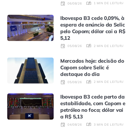
1 MIN DE LEITURA
06/08/26
Ibovespa B3 cede 0,09%, à
espera de anúncio da Selic
pelo Copom; dólar cai a R$
5,12
2 MIN DE LEITURA
05/08/26
Mercados hoje: decisão do
Copom sobre Selic é
destaque do dia
2 MIN DE LEITURA
05/08/26
Ibovespa B3 cede perto da
estabilidade, com Copom e
petróleo no foco; dólar vai
a R$ 5,13
3 MIN DE LEITURA
04/08/26