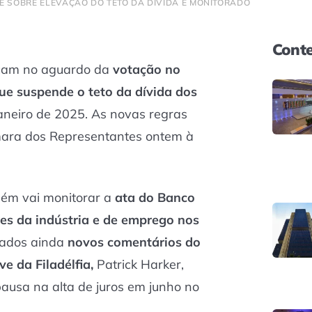
SE SOBRE ELEVAÇÃO DO TETO DA DÍVIDA É MONITORADO
Conte
icam no aguardo da
votação no
que suspende o teto da dívida dos
janeiro de 2025. As novas regras
ara dos Representantes ontem à
bém vai monitorar a
ata do Banco
es da indústria e de emprego nos
rados ainda
novos comentários do
e da Filadélfia,
Patrick Harker,
usa na alta de juros em junho no