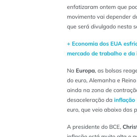
enfatizaram ontem que po
movimento vai depender do 
que será divulgado nesta s
+ Economia dos EUA esfri
mercado de trabalho e da 
Na
Europa
, as bolsas reag
do euro, Alemanha e Reino
ainda na zona de contraç
desaceleração da
inflação
euro, que veio abaixo das p
A presidente do BCE,
Chris
inflação está muito alta e 