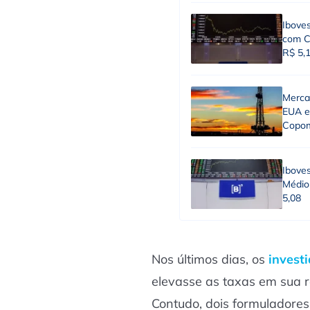
Iboves
com Co
R$ 5,
Mercad
EUA e
Copo
Ibove
Médio 
5,08
Nos últimos dias, os
invest
elevasse as taxas em sua r
Contudo, dois formuladore