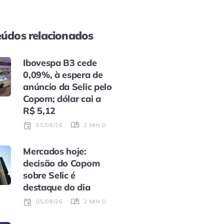
údos relacionados
Ibovespa B3 cede
0,09%, à espera de
anúncio da Selic pelo
Copom; dólar cai a
R$ 5,12
2 MIN DE LEITURA
05/08/26
Mercados hoje:
decisão do Copom
sobre Selic é
destaque do dia
2 MIN DE LEITURA
05/08/26