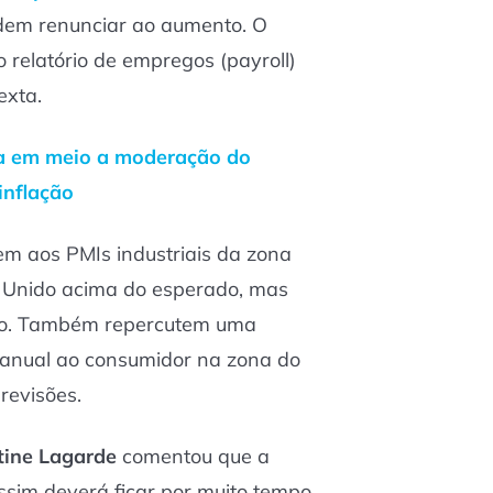
dem renunciar ao aumento. O
relatório de empregos (payroll)
exta.
a em meio a moderação do
inflação
em aos PMIs industriais da zona
 Unido acima do esperado, mas
ão. Também repercutem uma
anual ao consumidor na zona do
revisões.
tine Lagarde
comentou que a
assim deverá ficar por muito tempo.