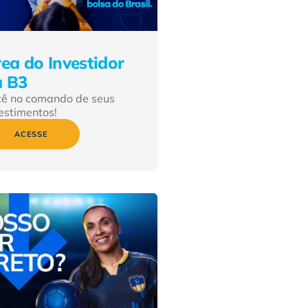
ea do Investidor
a B3
cê no comando de seus
estimentos!
ACESSE