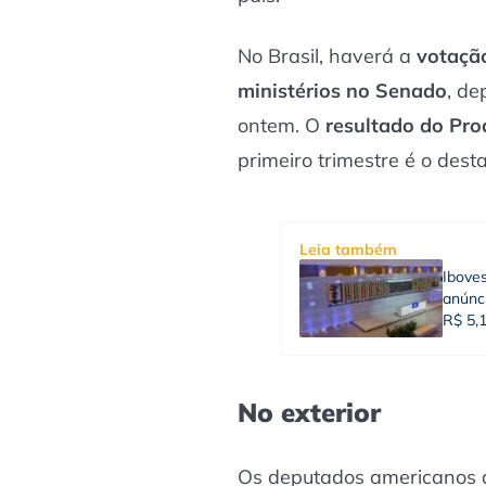
No Brasil, haverá a
votaçã
ministérios no Senado
, d
ontem. O
resultado do Pro
primeiro trimestre é o dest
Leia também
Ibove
anúnci
R$ 5,
No exterior
Os deputados americanos