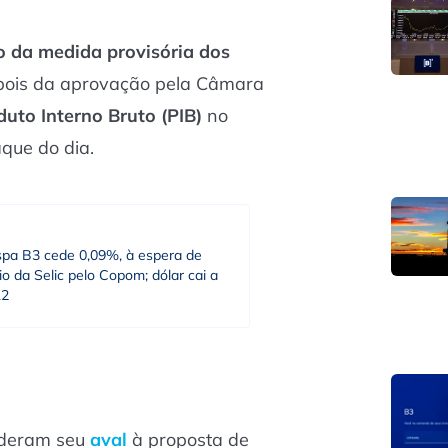
o da medida provisória dos
epois da aprovação pela Câmara
duto Interno Bruto (PIB)
no
aque do dia.
spa B3 cede 0,09%, à espera de
o da Selic pelo Copom; dólar cai a
12
 deram seu
aval
à proposta de