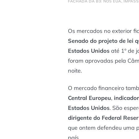
FACHADA DA B3: NOS EUA, IMPAS
Os mercados no exterior f
Senado do projeto de lei 
Estados Unidos
até 1º de 
foram aprovadas pela Câm
noite.
O mercado financeiro tam
Central Europeu
,
indicador
Estados Unidos
. São espe
dirigente do Federal Reserv
que ontem defendeu uma pa
país.