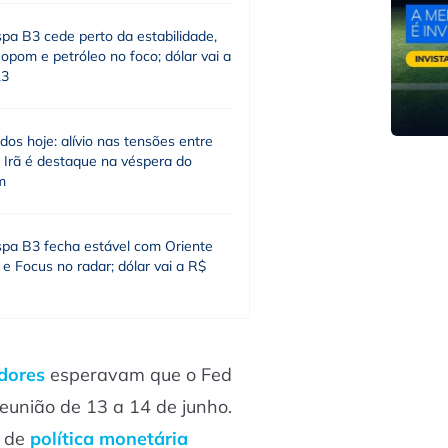
pa B3 cede perto da estabilidade,
pom e petróleo no foco; dólar vai a
13
os hoje: alívio nas tensões entre
 Irã é destaque na véspera do
m
spa B3 fecha estável com Oriente
e Focus no radar; dólar vai a R$
idores
esperavam que o Fed
eunião de 13 a 14 de junho.
s de
política monetária