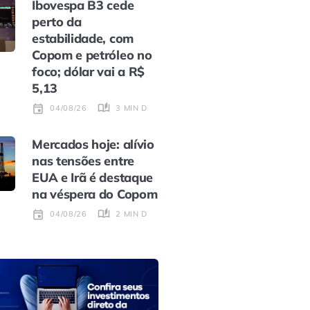
Ibovespa B3 cede
perto da
estabilidade, com
Copom e petróleo no
foco; dólar vai a R$
5,13
3 MIN DE LEITURA
04/08/26
Mercados hoje: alívio
nas tensões entre
EUA e Irã é destaque
na véspera do Copom
2 MIN DE LEITURA
04/08/26