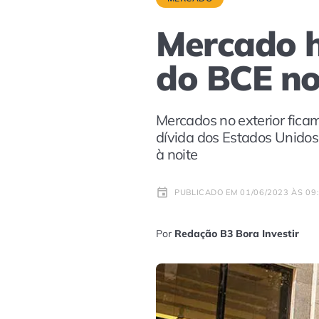
Mercado ho
do BCE no
Mercados no exterior fica
dívida dos Estados Unidos
à noite
PUBLICADO EM 01/06/2023 ÀS 09
Por
Redação B3 Bora Investir