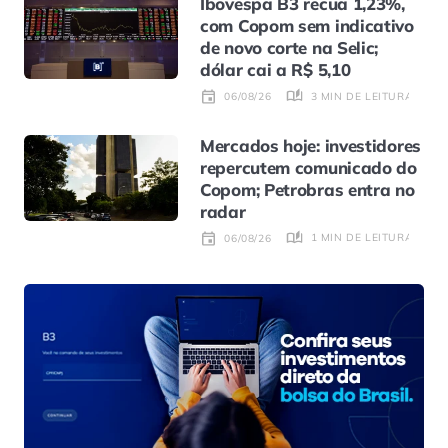
Ibovespa B3 recua 1,23%,
com Copom sem indicativo
de novo corte na Selic;
dólar cai a R$ 5,10
3 MIN DE LEITURA
06/08/26
Mercados hoje: investidores
repercutem comunicado do
Copom; Petrobras entra no
radar
1 MIN DE LEITURA
06/08/26