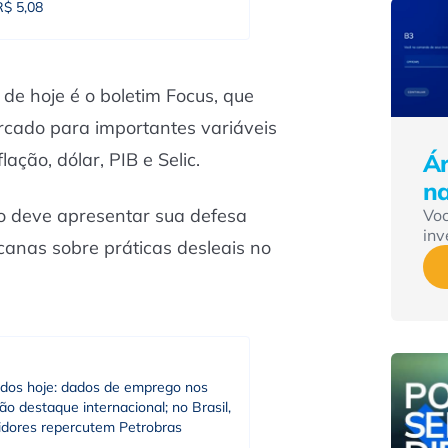
R$ 5,08
de hoje é o boletim Focus, que
rcado para importantes variáveis
ção, dólar, PIB e Selic.
Ár
n
iro deve apresentar sua defesa
Vo
inv
anas sobre práticas desleais no
dos hoje: dados de emprego nos
o destaque internacional; no Brasil,
tidores repercutem Petrobras