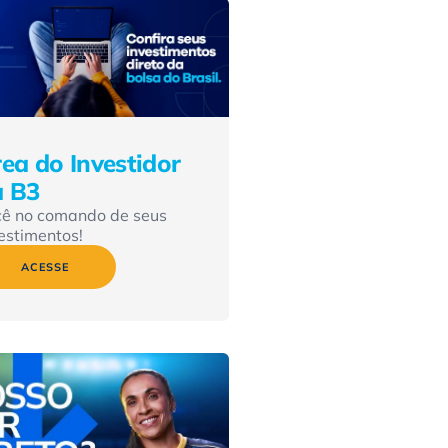
ea do Investidor
a B3
cê no comando de seus
estimentos!
ACESSE