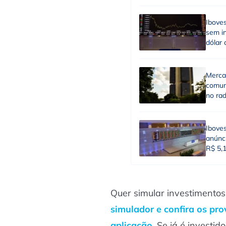
Ibove
sem in
dólar 
Merca
comun
no ra
Ibove
anúnci
R$ 5,
Quer simular investimentos
simulador e confira os pr
aplicação
. Se já é investid