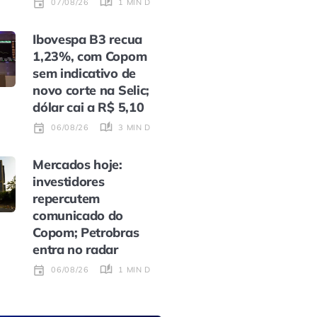
1 MIN DE LEITURA
07/08/26
Ibovespa B3 recua
1,23%, com Copom
sem indicativo de
novo corte na Selic;
dólar cai a R$ 5,10
3 MIN DE LEITURA
06/08/26
Mercados hoje:
investidores
repercutem
comunicado do
Copom; Petrobras
entra no radar
1 MIN DE LEITURA
06/08/26