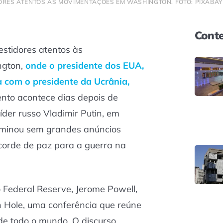
RES ATENTOS ÀS MOVIMENTAÇÕES EM WASHINGTON. FOTO: PIXABAY
Conte
stidores atentos às
ngton,
onde o presidente dos EUA,
 com o presidente da Ucrânia,
ento acontece dias depois de
íder russo Vladimir Putin, em
rminou sem grandes anúncios
corde de paz para a guerra na
o Federal Reserve, Jerome Powell,
n Hole, uma conferência que reúne
de todo o mundo. O discurso,