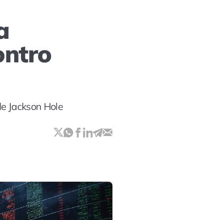
a
ontro
de Jackson Hole