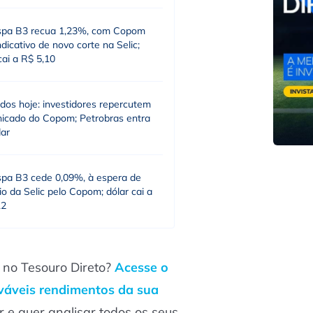
spa B3 recua 1,23%, com Copom
dicativo de novo corte na Selic;
cai a R$ 5,10
dos hoje: investidores repercutem
icado do Copom; Petrobras entra
dar
spa B3 cede 0,09%, à espera de
o da Selic pelo Copom; dólar cai a
12
 no Tesouro Direto?
Acesse o
ováveis rendimentos da sua
or e quer analisar todos os seus