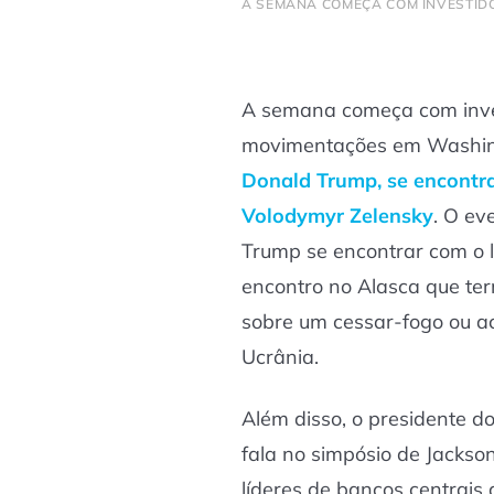
A SEMANA COMEÇA COM INVESTIDO
A semana começa com inve
movimentações em Washi
Donald Trump, se encontra
Volodymyr Zelensky
. O ev
Trump se encontrar com o l
encontro no Alasca que te
sobre um cessar-fogo ou a
Ucrânia.
Além disso, o presidente d
fala no simpósio de Jackso
líderes de bancos centrais 