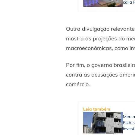
cai a 
Outra divulgação relevante 
mostra as projeções do me
macroeconômicas, como infla
Por fim, o governo brasile
contra as acusações americ
comércio.
Leia também
Merca
EUA sã
inves