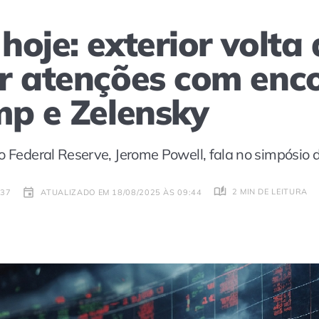
oje: exterior volta 
r atenções com enc
mp e Zelensky
o Federal Reserve, Jerome Powell, fala no simpósio 
2 MIN DE LEITURA
:37
ATUALIZADO EM 18/08/2025 ÀS 09:44