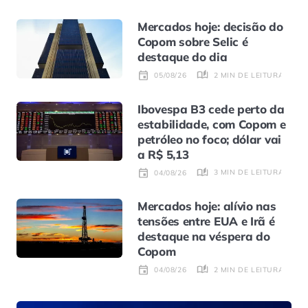
Mercados hoje: decisão do
Copom sobre Selic é
destaque do dia
2 MIN DE LEITURA
05/08/26
Ibovespa B3 cede perto da
estabilidade, com Copom e
petróleo no foco; dólar vai
a R$ 5,13
3 MIN DE LEITURA
04/08/26
Mercados hoje: alívio nas
tensões entre EUA e Irã é
destaque na véspera do
Copom
2 MIN DE LEITURA
04/08/26