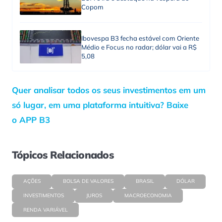
Copom
Ibovespa B3 fecha estável com Oriente
Médio e Focus no radar; dólar vai a R$
5,08
Quer analisar todos os seus investimentos em um
só lugar, em uma plataforma intuitiva? Baixe
o APP B3
Tópicos Relacionados
AÇÕES
BOLSA DE VALORES
BRASIL
DÓLAR
INVESTIMENTOS
JUROS
MACROECONOMIA
RENDA VARIÁVEL