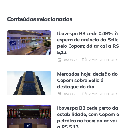
Conteúdos relacionados
Ibovespa B3 cede 0,09%, à
espera de anúncio da Selic
pelo Copom; dólar cai a R$
5,12
2 MIN DE LEITURA
05/08/26
Mercados hoje: decisão do
Copom sobre Selic é
destaque do dia
2 MIN DE LEITURA
05/08/26
Ibovespa B3 cede perto da
estabilidade, com Copom e
petróleo no foco; dólar vai
a R$ 5,13