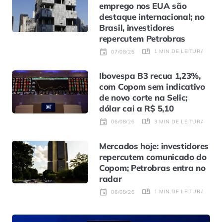
emprego nos EUA são
destaque internacional; no
Brasil, investidores
repercutem Petrobras
1 MIN DE LEITURA
07/08/26
Ibovespa B3 recua 1,23%,
com Copom sem indicativo
de novo corte na Selic;
dólar cai a R$ 5,10
3 MIN DE LEITURA
06/08/26
Mercados hoje: investidores
repercutem comunicado do
Copom; Petrobras entra no
radar
1 MIN DE LEITURA
06/08/26