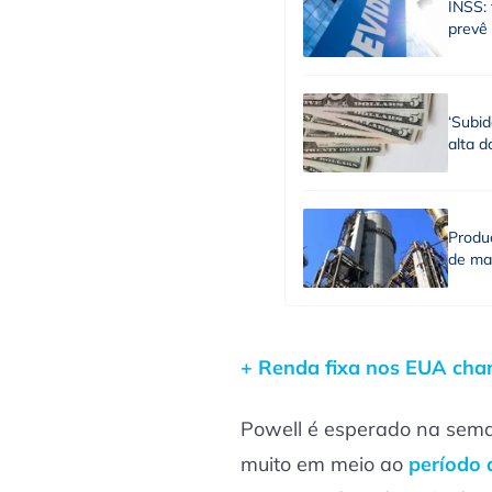
INSS: 
prevê
‘Subid
alta d
Produç
de ma
+ Renda fixa nos EUA cham
Powell é esperado na sem
muito em meio ao
período 