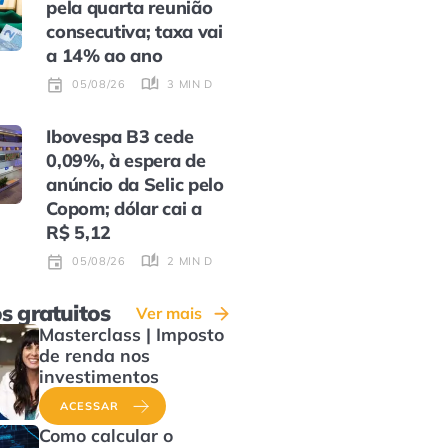
pela quarta reunião
consecutiva; taxa vai
a 14% ao ano
3 MIN DE LEITURA
05/08/26
Ibovespa B3 cede
0,09%, à espera de
anúncio da Selic pelo
Copom; dólar cai a
R$ 5,12
2 MIN DE LEITURA
05/08/26
s gratuitos
Ver mais
Masterclass | Imposto
de renda nos
investimentos
ACESSAR
Como calcular o