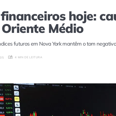
financeiros hoje: c
 Oriente Médio
índices futuros em Nova York mantêm o tom negativ
4 MIN DE LEITURA
:05