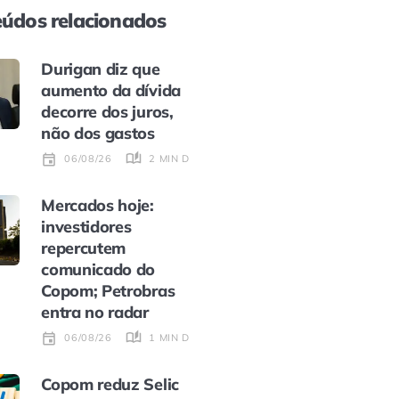
údos relacionados
Durigan diz que
aumento da dívida
decorre dos juros,
não dos gastos
2 MIN DE LEITURA
06/08/26
Mercados hoje:
investidores
repercutem
comunicado do
Copom; Petrobras
entra no radar
1 MIN DE LEITURA
06/08/26
Copom reduz Selic