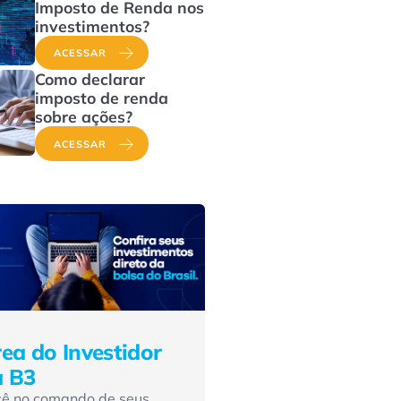
Imposto de Renda nos
investimentos?
ACESSAR
Como declarar
imposto de renda
sobre ações?
ACESSAR
ea do Investidor
a B3
cê no comando de seus