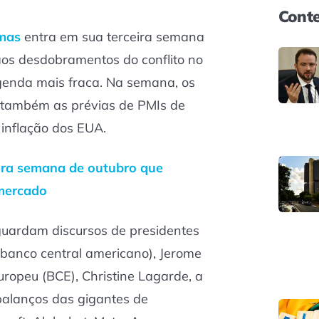
Conte
amas
entra em sua terceira semana
os desdobramentos do conflito no
genda mais fraca. Na semana, os
r também as prévias de PMIs de
 inflação dos EUA.
eira semana de outubro que
mercado
uardam discursos de presidentes
 banco central americano), Jerome
uropeu (BCE), Christine Lagarde, a
balanços das gigantes de