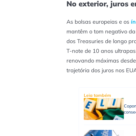
No exterior, juros 
As bolsas europeias e os
í
mantêm o tom negativo da 
dos Treasuries de longo p
T-note de 10 anos ultrapa
renovando máximas desde 2
trajetória dos juros nos EUA
Leia também
Copom
consec