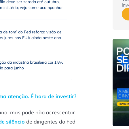
fila deve ser zerada até outubro,
inv
 ministério; veja como acompanhar
a de tom’ do Fed reforça visão de
os juros nos EUA ainda neste ano
ão da indústria brasileira cai 1,8%
io para junho
a atenção. É hora de investir?
ana, mas pode não acrescentar
de silêncio
de dirigentes do Fed