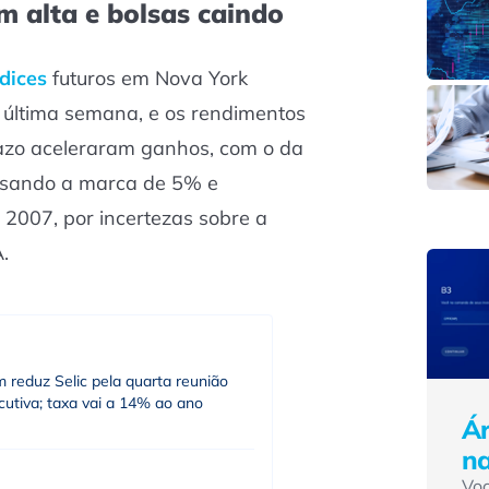
em alta e bolsas caindo
ndices
futuros em Nova York
última semana, e os rendimentos
razo aceleraram ganhos, com o da
ssando a marca de 5% e
007, por incertezas sobre a
.
 reduz Selic pela quarta reunião
utiva; taxa vai a 14% ao ano
Ár
n
Vo