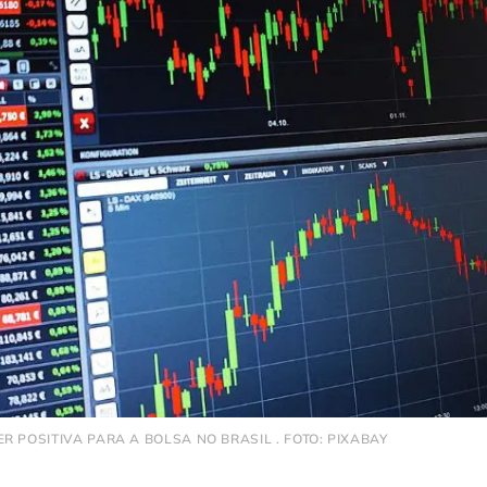
R POSITIVA PARA A BOLSA NO BRASIL . FOTO: PIXABAY