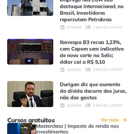
destaque internacional; no
Brasil, investidores
repercutem Petrobras
1 MIN DE LEITURA
07/08/26
Ibovespa B3 recua 1,23%,
com Copom sem indicativo
de novo corte na Selic;
dólar cai a R$ 5,10
3 MIN DE LEITURA
06/08/26
Durigan diz que aumento
da dívida decorre dos juros,
não dos gastos
2 MIN DE LEITURA
06/08/26
Cursos gratuitos
Ver mais
Masterclass | Imposto de renda nos
investimentos