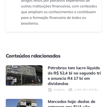
artigos feitos por parceiros experientes de
outras instituições financeiras, com conteúdos
que ampliam os conhecimentos e contribuem
para a formação financeira de todos os
brasileiros.
Conteúdos relacionados
Petrobras tem lucro líquido
de R$ 52,4 bi no segundo tri
e anuncia R4 17 bi em
dividendos
2 MIN DE LEITURA
07/08/26
Mercados hoje: dados de
emprego nos EUA são