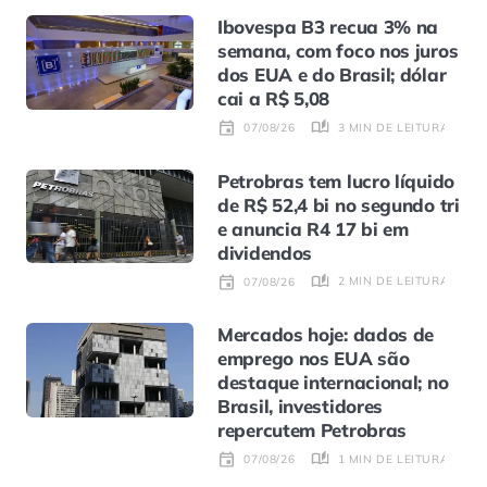
Ibovespa B3 recua 3% na
semana, com foco nos juros
dos EUA e do Brasil; dólar
cai a R$ 5,08
3 MIN DE LEITURA
07/08/26
Petrobras tem lucro líquido
de R$ 52,4 bi no segundo tri
e anuncia R4 17 bi em
dividendos
2 MIN DE LEITURA
07/08/26
Mercados hoje: dados de
emprego nos EUA são
destaque internacional; no
Brasil, investidores
repercutem Petrobras
1 MIN DE LEITURA
07/08/26