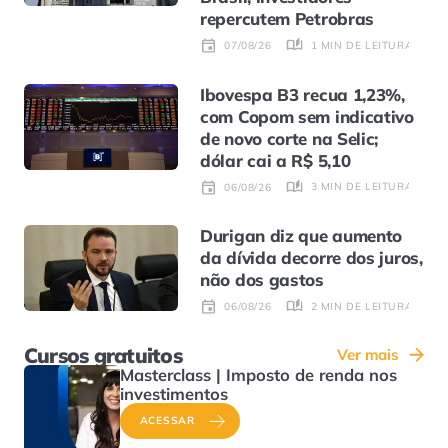
repercutem Petrobras
1 MIN DE LEITURA
07/08/26
Ibovespa B3 recua 1,23%,
com Copom sem indicativo
de novo corte na Selic;
dólar cai a R$ 5,10
3 MIN DE LEITURA
06/08/26
Durigan diz que aumento
da dívida decorre dos juros,
não dos gastos
2 MIN DE LEITURA
06/08/26
Cursos gratuitos
Ver mais
Masterclass | Imposto de renda nos
investimentos
ACESSAR