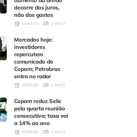
aumento da dívida
decorre dos juros,
não dos gastos
2 MIN DE LEITURA
06/08/26
Mercados hoje:
investidores
repercutem
comunicado do
Copom; Petrobras
entra no radar
1 MIN DE LEITURA
06/08/26
Copom reduz Selic
pela quarta reunião
consecutiva; taxa vai
a 14% ao ano
3 MIN DE LEITURA
05/08/26