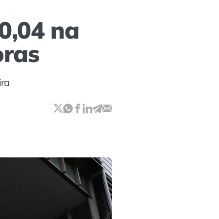
0,04 na
oras
ira