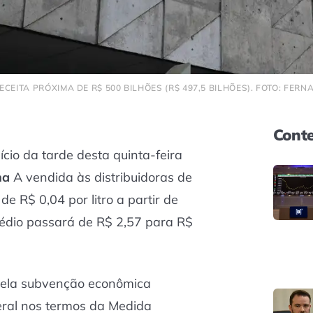
CEITA PRÓXIMA DE R$ 500 BILHÕES (R$ 497,5 BILHÕES). FOTO: FE
Conte
ício da tarde desta quinta-feira
na
A vendida às distribuidoras de
e R$ 0,04 por litro a partir de
médio passará de R$ 2,57 para R$
pela subvenção econômica
deral nos termos da Medida