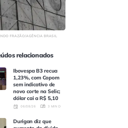
RNANDO FRAZÃO/AGÊNCIA BRASIL
údos relacionados
Ibovespa B3 recua
1,23%, com Copom
sem indicativo de
novo corte na Selic;
dólar cai a R$ 5,10
3 MIN DE LEITURA
06/08/26
Durigan diz que