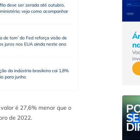
fila deve ser zerada até outubro,
 ministério; veja como acompanhar
Ár
a de tom’ do Fed reforça visão de
n
os juros nos EUA ainda neste ano
Vo
inv
ão da indústria brasileira cai 1,8%
io para junho
 valor é 27,6% menor que o
bro de 2022.