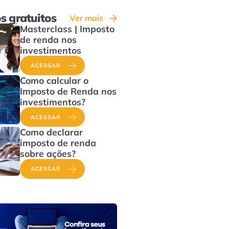
s gratuitos
Ver mais
Masterclass | Imposto
de renda nos
investimentos
ACESSAR
Como calcular o
Imposto de Renda nos
investimentos?
ACESSAR
Como declarar
imposto de renda
sobre ações?
ACESSAR