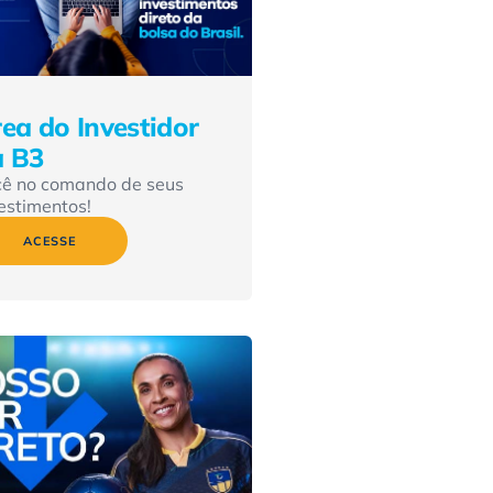
ea do Investidor
a B3
cê no comando de seus
estimentos!
ACESSE